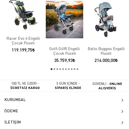
Racer Evo 4 Engelli
Çocuk Puseti
Golfi G490 Engelli
Balto Buggies Engelli
119.199,75
Çocuk Puseti
Puseti
35.759,93
214.000,00
100 TL VE ÜZERİ -
3 GÜN İÇİNDE -
GÜVENLİ -
ONLINE
ÜCRETSİZ KARGO
SİPARİŞ ELİNDE
ALIŞVERİŞ
KURUMSAL
ÖDEME
İLETİŞİM