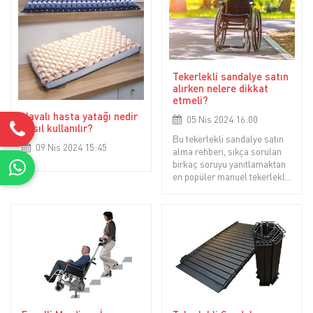
Tekerlekli sandalye satın
alırken nelere dikkat
etmeli?
Havalı hasta yatağı nedir
05 Nis 2024 16:00
nasıl kullanılır?
Bu tekerlekli sandalye satın
09 Nis 2024 15:45
alma rehberi, sıkça sorulan
birkaç soruyu yanıtlamaktan
en popüler manuel tekerlekli
sandalyeleri vurgulamaya,
yaşlılar, engelliler ve hastalar
için en iyi seçenekleri ve
manuel tekerlekli
sandalyenin sizin için doğru
olup olm