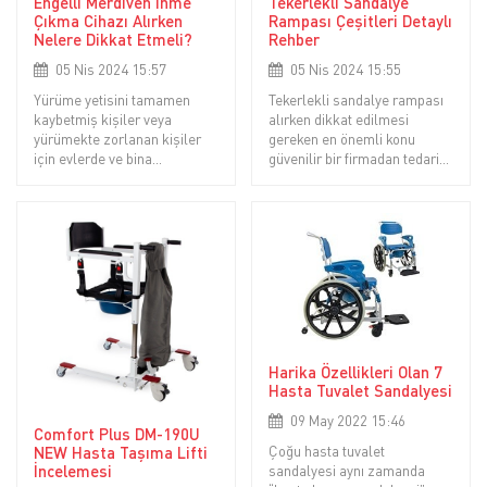
Engelli Merdiven İnme
Tekerlekli Sandalye
Çıkma Cihazı Alırken
Rampası Çeşitleri Detaylı
Nelere Dikkat Etmeli?
Rehber
05 Nis 2024 15:57
05 Nis 2024 15:55
Yürüme yetisini tamamen
Tekerlekli sandalye rampası
kaybetmiş kişiler veya
alırken dikkat edilmesi
yürümekte zorlanan kişiler
gereken en önemli konu
için evlerde ve bina
güvenilir bir firmadan tedarik
içlerindeki merdivenlere inip
edilmesidir. Malzeme kalitesi
çıkmak büyük bir sorun
iyi olmalı, sağlam, dayanıklı
olmaktadır. Bu zorluğun
ve uzun ömürlü olmalıdır.
üstesinden gelmek adına
Tekerlekli sandalye
merdiven inip çıkan cihazlar
rampasının kullanılacağı
çözüm olmaktadır.
alana uygun ölçüle
Harika Özellikleri Olan 7
Hasta Tuvalet Sandalyesi
09 May 2022 15:46
Comfort Plus DM-190U
NEW Hasta Taşıma Lifti
Çoğu hasta tuvalet
İncelemesi
sandalyesi aynı zamanda