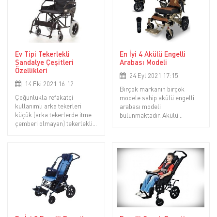
volkır diye adlandırılır. Hasta,
yaşlı ve eng
Ev Tipi Tekerlekli
En İyi 4 Akülü Engelli
Sandalye Çeşitleri
Arabası Modeli
Özellikleri
24 Eyl 2021 17:15
14 Eki 2021 16:12
Birçok markanın birçok
Çoğunlukla refakatçi
modele sahip akülü engelli
kullanımlı arka tekerleri
arabası modeli
küçük (arka tekerlerde itme
bulunmaktadır. Akülü
çemberi olmayan) tekerlekli
sandalye kullanmak zorunda
sandalye modelidir.
kalan ve hangi modelin daha
iyisi olduğu konusunda fikir
sahibi olmak isteyen engelli
yurttaşlarımız için kullanım
alanı en geniş, birçok ihti