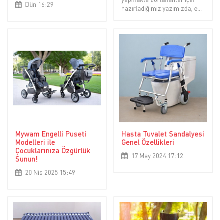
Dün 16:29
hazırladığımız yazımızda, en
çok tercih edilen 3 akülü
sandalye modeli hakkında
detaylı bilgi vererek seçim
yapmanızı kolaylaştırmayı
hedefledik.
Mywam Engelli Puseti
Hasta Tuvalet Sandalyesi
Modelleri ile
Genel Özellikleri
Çocuklarınıza Özgürlük
17 May 2024 17:12
Sunun!
20 Nis 2025 15:49