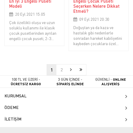
En İyi 3 Engelli Puseti
Engelli Çocuk Puseti
Modeli
Seçerken Nelere Dikkat
Etmeli?
20 Eyl 2021 15:05
09 Eyl 2021 20:30
Çok özellikli oluşu ve uzun
Doğuştan ya da kaza ve
soluklu kullanımı ile klasik
hastalık gibi nedenlerle
çocuk pusetlerinden ayrılan
sonradan hareket kabiliyetini
engelli çocuk puseti, 2-3
kaybeden çocuklara özel
yaşından 15-16 yaşına kadar
üretilen engelli çocuk puseti,
kullanılan ve engelli
birçok markanın kişiye özel
çocukların bakımını
özelliklere sahip ürünleridir.
kolaylaştıran bir puset
çeşididir. Çocuğun rahatsızlık
1
2
derecesine göre baş
100 TL VE ÜZERİ -
3 GÜN İÇİNDE -
GÜVENLİ -
ONLINE
ÜCRETSİZ KARGO
SİPARİŞ ELİNDE
ALIŞVERİŞ
KURUMSAL
ÖDEME
İLETİŞİM