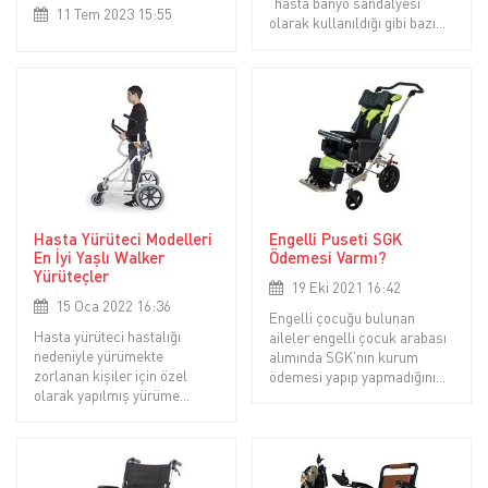
“hasta banyo sandalyesi”
11 Tem 2023 15:55
olarak kullanıldığı gibi bazı
modeller sadece tuvalet
ihtiyacı için kullanılabilir. Bu
blog yazımızda sizlere harika
özellikleri olan hasta tuvalet
sandalyesi modellerinden
bahsedeceğiz.
Hasta Yürüteci Modelleri
Engelli Puseti SGK
En İyi Yaşlı Walker
Ödemesi Varmı?
Yürüteçler
19 Eki 2021 16:42
15 Oca 2022 16:36
Engelli çocuğu bulunan
Hasta yürüteci hastalığı
aileler engelli çocuk arabası
nedeniyle yürümekte
alımında SGK’nın kurum
zorlanan kişiler için özel
ödemesi yapıp yapmadığını
olarak yapılmış yürüme
firmamıza sormaktalar. Bu
yardımcılarıdır. Tıbbi medikal
konuda net bir uygulama
sektöründe walker yürüteç
bulunmuyor aslında. Konunun
diye adlandırılan bu cihazlar,
detaylarına gelecek olursak…
halk arasında volker ya da