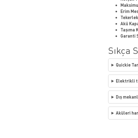
Maksimu
Erim Mes
Tekerlek
Akü Kapa
Taşıma K
Garanti 
Sıkça 
Quickie Ta
Elektrikli 
Dış mekanl
Aküleri har