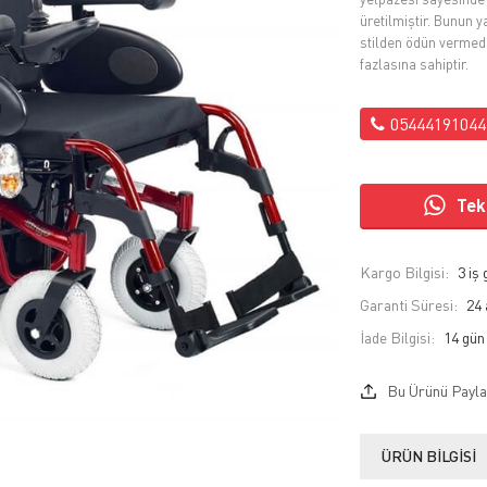
üretilmiştir. Bunun y
stilden ödün vermed
fazlasına sahiptir.
05444191044
Tekl
Kargo Bilgisi:
3 iş
Garanti Süresi:
24 
İade Bilgisi:
Bu Ürünü Payla
ÜRÜN BILGISI