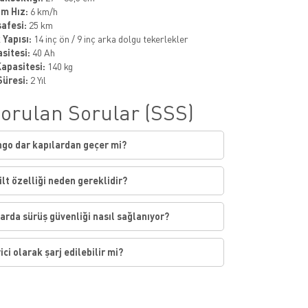
m Hız:
6 km/h
afesi:
25 km
 Yapısı:
14 inç ön / 9 inç arka dolgu tekerlekler
sitesi:
40 Ah
apasitesi:
140 kg
Süresi:
2 Yıl
Sorulan Sorular (SSS)
ngo dar kapılardan geçer mi?
tilt özelliği neden gereklidir?
arda sürüş güvenliği nasıl sağlanıyor?
ici olarak şarj edilebilir mi?