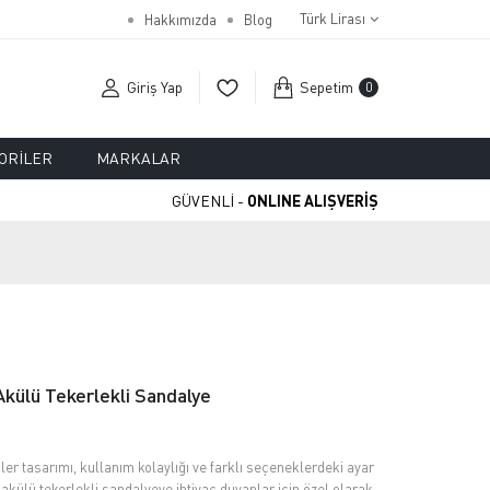
Türk Lirası
Hakkımızda
Blog
Giriş Yap
Sepetim
0
ORILER
MARKALAR
GÜVENLİ -
ONLINE ALIŞVERİŞ
Akülü Tekerlekli Sandalye
er tasarımı, kullanım kolaylığı ve farklı seçeneklerdeki ayar
akülü tekerlekli sandalyeye ihtiyaç duyanlar için özel olarak