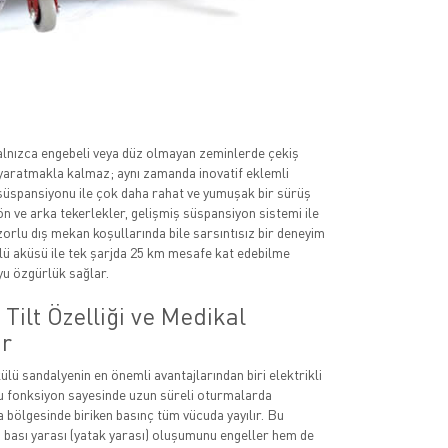
alnızca engebeli veya düz olmayan zeminlerde çekiş
yaratmakla kalmaz; aynı zamanda inovatif eklemli
 süspansiyonu ile çok daha rahat ve yumuşak bir sürüş
ön ve arka tekerlekler, gelişmiş süspansiyon sistemi ile
zorlu dış mekan koşullarında bile sarsıntısız bir deneyim
lü aküsü ile tek şarjda 25 km mesafe kat edebilme
yu özgürlük sağlar.
i Tilt Özelliği ve Medikal
ar
ülü sandalyenin en önemli avantajlarından biri elektrikli
. Bu fonksiyon sayesinde uzun süreli oturmalarda
a bölgesinde biriken basınç tüm vücuda yayılır. Bu
bası yarası (yatak yarası) oluşumunu engeller hem de