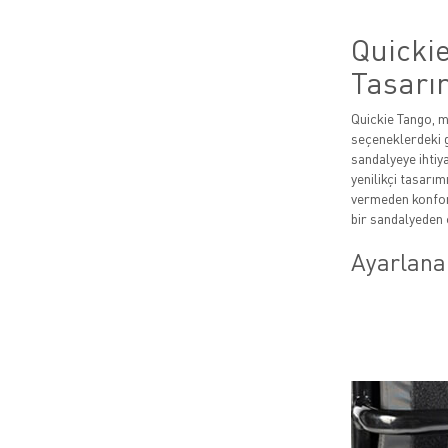
Quicki
Tasarı
Quickie Tango, mo
seçeneklerdeki g
sandalyeye ihtiy
yenilikçi tasarım
vermeden konfor
bir sandalyeden 
Ayarlanab