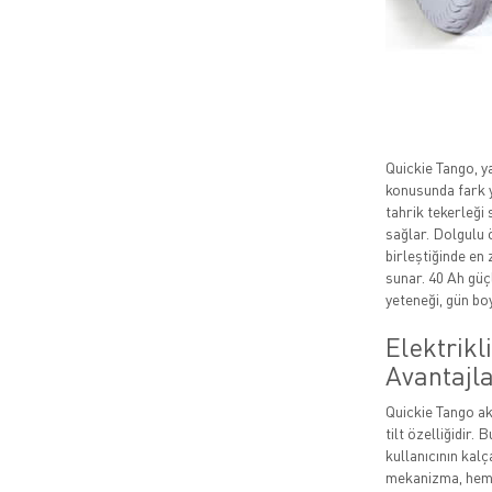
Quickie Tango, y
konusunda fark 
tahrik tekerleği
sağlar. Dolgulu 
birleştiğinde en 
sunar. 40 Ah güç
yeteneği, gün bo
Elektrikl
Avantajl
Quickie Tango ak
tilt özelliğidir
kullanıcının kalç
mekanizma, hem 