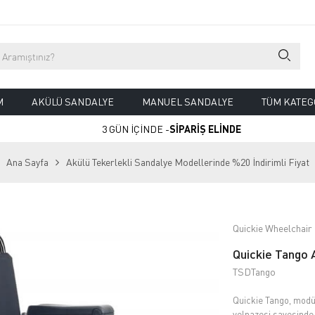
M
AKÜLÜ SANDALYE
MANUEL SANDALYE
TÜM KATEG
3 GÜN İÇİNDE -
SİPARİŞ ELİNDE
Ana Sayfa
Akülü Tekerlekli Sandalye Modellerinde %20 İndirimli Fiyat
Quickie Wheelchair
Quickie Tango 
TSDTango
Quickie Tango, modül
yelpazesi sayesinde 