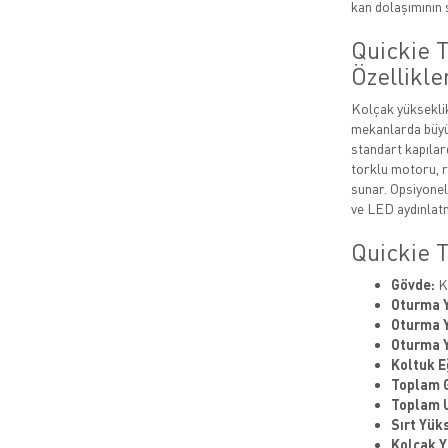
kan dolaşımının 
Quickie 
Özellikle
Kolçak yükseklikl
mekanlarda büyük
standart kapıla
torklu motoru, r
sunar. Opsiyonel 
ve LED aydınlatma
Quickie T
Gövde:
Ka
Oturma Y
Oturma Y
Oturma Ye
Koltuk E
Toplam G
Toplam 
Sırt Yüks
Kolçak Y