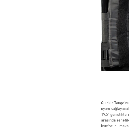
Quickie Tango’nu
uyum sağlayacak 
19,5" genişlikleri
arasında esnetile
konforunu maksim