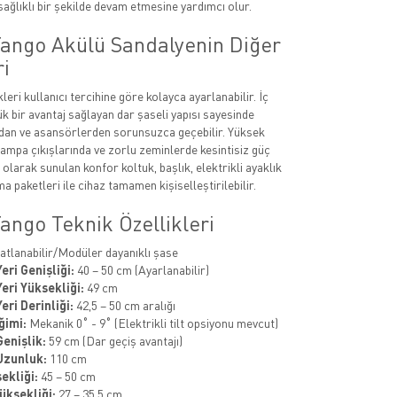
sağlıklı bir şekilde devam etmesine yardımcı olur.
Tango Akülü Sandalyenin Diğer
ri
eri kullanıcı tercihine göre kolayca ayarlanabilir. İç
 bir avantaj sağlayan dar şaseli yapısı sayesinde
rdan ve asansörlerden sorunsuzca geçebilir. Yüksek
ampa çıkışlarında ve zorlu zeminlerde kesintisiz güç
olarak sunulan konfor koltuk, başlık, elektrikli ayaklık
 paketleri ile cihaz tamamen kişiselleştirilebilir.
ango Teknik Özellikleri
tlanabilir/Modüler dayanıklı şase
eri Genişliği:
40 – 50 cm (Ayarlanabilir)
eri Yüksekliği:
49 cm
ri Derinliği:
42,5 – 50 cm aralığı
ğimi:
Mekanik 0˚ - 9˚ (Elektrikli tilt opsiyonu mevcut)
enişlik:
59 cm (Dar geçiş avantajı)
Uzunluk:
110 cm
ekliği:
45 – 50 cm
üksekliği:
27 – 35,5 cm