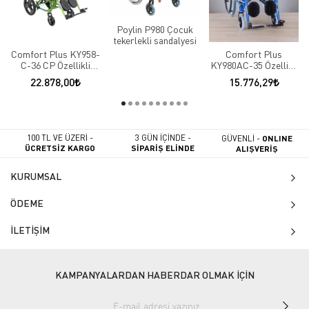
Poylin P980 Çocuk
tekerlekli sandalyesi
Comfort Plus KY958-
Comfort Plus
C-36 CP Özellikli
KY980AC-35 Özellikli
Pediatrik Tekerlekli
Çocuk Tekerlekli
22.878,00
15.776,29
Sandalye
Sandalyesi
100 TL VE ÜZERİ -
3 GÜN İÇİNDE -
GÜVENLİ -
ONLINE
ÜCRETSİZ KARGO
SİPARİŞ ELİNDE
ALIŞVERİŞ
KURUMSAL
ÖDEME
İLETİŞİM
KAMPANYALARDAN HABERDAR OLMAK İÇİN