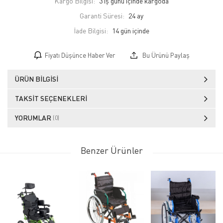
Kargo Bilgisi:
3 iş günü içinde kargoda
Garanti Süresi:
24 ay
İade Bilgisi:
Fiyatı Düşünce Haber Ver
Bu Ürünü Paylaş
ÜRÜN BILGISI
TAKSIT SEÇENEKLERI
YORUMLAR
(0)
Benzer Ürünler