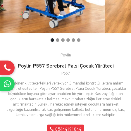
Poylin
Poylin P557 Serebral Palsi Çocuk Yürüteci
P557
Ayrı döner kilit tekerlekleri ve tek yönlü mandal kontrolü ile tam anlamı
ile kontrol edilebilen Poylin P557 Serebral Plasi Çocuk Yürüteci, çocuklar
büyüdükçe boyuna göre ayarlanabilen bir yürüteçtir. Kas zayıflığı olan
çocukların hareketsiz kalması mevcut rahatsızlığın ilerleme riskini
arttırmaktadır. Sürekli hareket etmek isteyen çocuklara hareket
özgürlüğü kazandırarak kas gelişimine katkıda bulunan ürünümüz, kas,
kemik ve omurga sağlığı için mükemmel özelliklere sahiptir.
05444191044