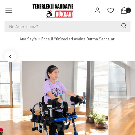
0
Ana Sayfa
Engelli Yürüteçleri Ayakta Durma Sehpaları