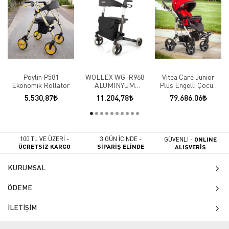
Poylin P581
WOLLEX WG-R968
Vitea Care Junior
Ekonomik Rollatör
ALÜMİNYUM
Plus Engelli Çocuk
TEKERLEKLİ
Puseti
5.530,87
11.204,78
79.686,06
ROLATÖR
100 TL VE ÜZERİ -
3 GÜN İÇİNDE -
GÜVENLİ -
ONLINE
ÜCRETSİZ KARGO
SİPARİŞ ELİNDE
ALIŞVERİŞ
KURUMSAL
ÖDEME
İLETİŞİM