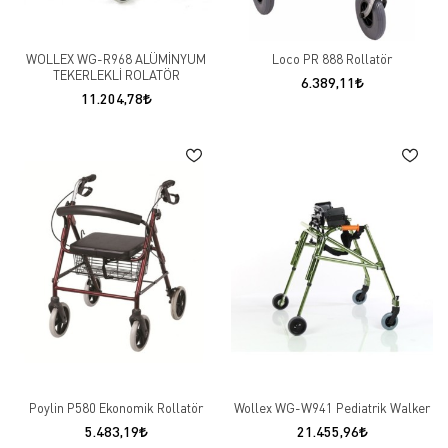
WOLLEX WG-R968 ALÜMİNYUM
Loco PR 888 Rollatör
TEKERLEKLİ ROLATÖR
6.389,11
11.204,78
Poylin P580 Ekonomik Rollatör
Wollex WG-W941 Pediatrik Walker
5.483,19
21.455,96