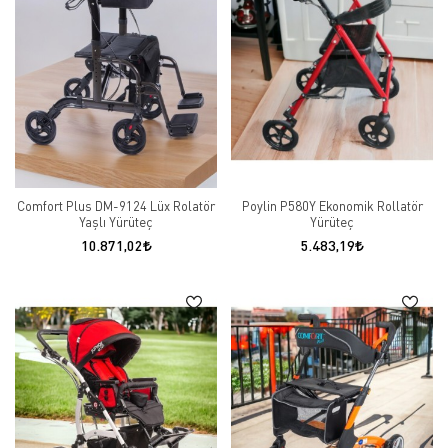
Comfort Plus DM-9124 Lüx Rolatör
Poylin P580Y Ekonomik Rollatör
Yaşlı Yürüteç
Yürüteç
10.871,02
5.483,19