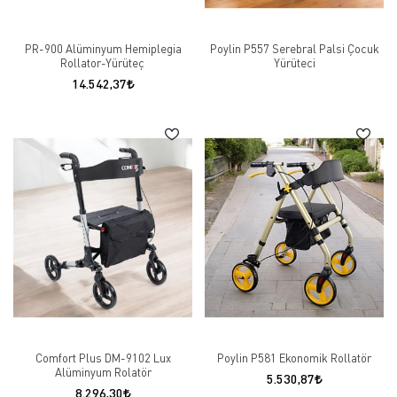
PR-900 Alüminyum Hemiplegia
Poylin P557 Serebral Palsi Çocuk
Rollator-Yürüteç
Yürüteci
14.542,37
Comfort Plus DM-9102 Lux
Poylin P581 Ekonomik Rollatör
Alüminyum Rolatör
5.530,87
8.296,30