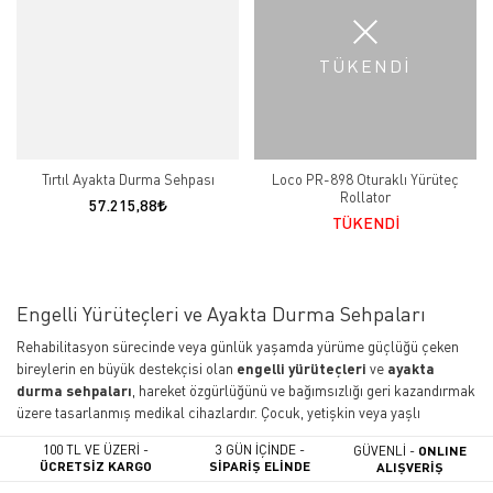
TÜKENDİ
Tırtıl Ayakta Durma Sehpası
Loco PR-898 Oturaklı Yürüteç
Rollator
57.215,88
TÜKENDİ
Engelli Yürüteçleri ve Ayakta Durma Sehpaları
Rehabilitasyon sürecinde veya günlük yaşamda yürüme güçlüğü çeken
bireylerin en büyük destekçisi olan
engelli yürüteçleri
ve
ayakta
durma sehpaları
, hareket özgürlüğünü ve bağımsızlığı geri kazandırmak
üzere tasarlanmış medikal cihazlardır. Çocuk, yetişkin veya yaşlı
bireylerin dik pozisyonda durmasını, vücut dengesini sağlamasını ve
100 TL VE ÜZERİ -
3 GÜN İÇİNDE -
GÜVENLİ -
ONLINE
güvenle adım atmasını kolaylaştıran bu donanımlar, kas ve iskelet
ÜCRETSİZ KARGO
SİPARİŞ ELİNDE
ALIŞVERİŞ
sisteminin korunmasında kritik bir rol oynar.