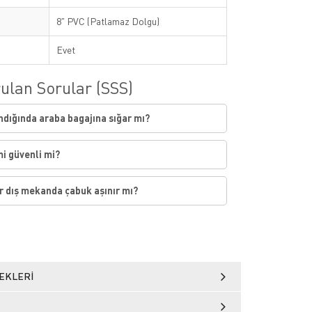
8" PVC (Patlamaz Dolgu)
Evet
ulan Sorular (SSS)
ndığında araba bagajına sığar mı?
mi güvenli mi?
r dış mekanda çabuk aşınır mı?
EKLERI