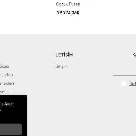
Çocuk Puseti
79.774,36
İLETİŞİM
K
tikası
İletişim
şulları
nekleri
Gizl
eşmesi
aktadır.
zi