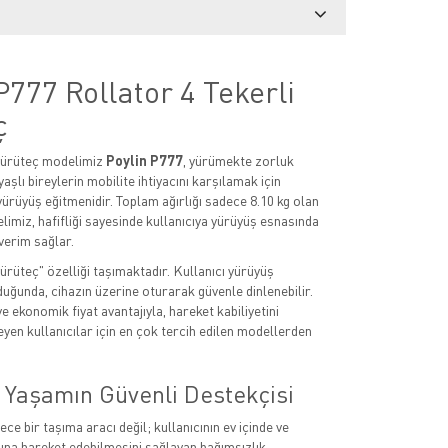
P777 Rollator 4 Tekerli
ç
 yürüteç modelimiz
Poylin P777
, yürümekte zorluk
yaşlı bireylerin mobilite ihtiyacını karşılamak için
yürüyüş eğitmenidir. Toplam ağırlığı sadece 8.10 kg olan
limiz, hafifliği sayesinde kullanıcıya yürüyüş esnasında
verim sağlar.
ürüteç" özelliği taşımaktadır. Kullanıcı yürüyüş
uğunda, cihazın üzerine oturarak güvenle dinlenebilir.
ve ekonomik fiyat avantajıyla, hareket kabiliyetini
yen kullanıcılar için en çok tercih edilen modellerden
 Yaşamın Güvenli Destekçisi
ce bir taşıma aracı değil; kullanıcının ev içinde ve
şına hareket edebilmesini sağlayan bağımsızlık