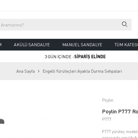
M
AKÜLÜ SANDALYE
MANUEL SANDALYE
TÜM KATEG
3 GÜN İÇİNDE -
SİPARİŞ ELİNDE
Ana Sayfa
Engelli Yürüteçleri Ayakta Durma Sehpaları
Poylin
Poylin P777 Ro
P777
P777 yürüteç modelim
esnasında yorulduğun