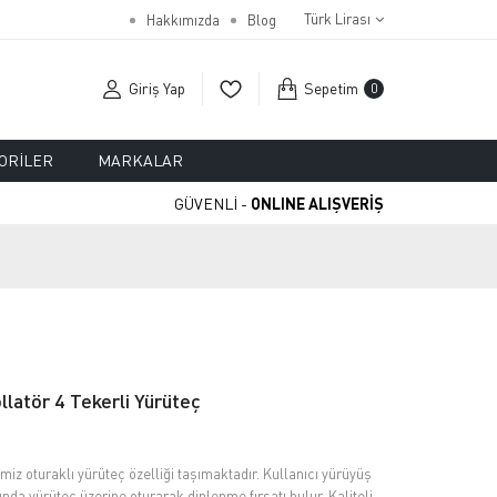
Türk Lirası
Hakkımızda
Blog
Giriş Yap
Sepetim
0
ORILER
MARKALAR
GÜVENLİ -
ONLINE ALIŞVERİŞ
llatör 4 Tekerli Yürüteç
iz oturaklı yürüteç özelliği taşımaktadır. Kullanıcı yürüyüş
da yürüteç üzerine oturarak dinlenme fırsatı bulur. Kaliteli