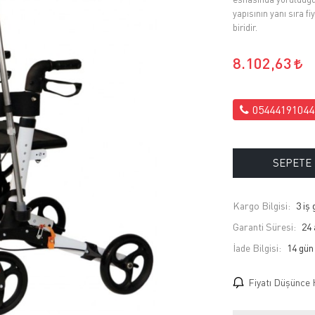
yapısının yanı sıra 
biridir.
8.102,63
05444191044
SEPETE
Kargo Bilgisi:
3 iş
Garanti Süresi:
24 
İade Bilgisi:
Fiyatı Düşünce 