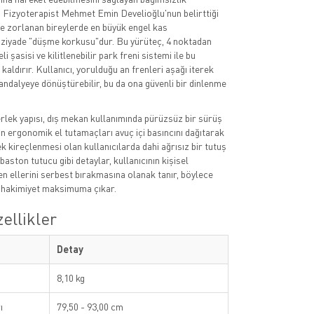
r. Fizyoterapist Mehmet Emin Develioğlu'nun belirttiği
e zorlanan bireylerde en büyük engel kas
ziyade "düşme korkusu"dur. Bu yürüteç, 4 noktadan
i şasisi ve kilitlenebilir park freni sistemi ile bu
aldırır. Kullanıcı, yorulduğu an frenleri aşağı iterek
sandalyeye dönüştürebilir, bu da ona güvenli bir dinlenme
erlek yapısı, dış mekan kullanımında pürüzsüz bir sürüş
ın ergonomik el tutamaçları avuç içi basıncını dağıtarak
lek kireçlenmesi olan kullanıcılarda dahi ağrısız bir tutuş
baston tutucu gibi detaylar, kullanıcının kişisel
ken ellerini serbest bırakmasına olanak tanır, böylece
i hakimiyet maksimuma çıkar.
ellikler
Detay
8,10 kg
ı
79,50 - 93,00 cm