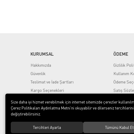
KURUMSAL
ÖDEME
Hakkımızda
Gizlilik Poli
Güvenlik
Kullanım Ko
Teslimat ve İade Şartları
Ödeme Seçe
Kargo Seçenekleri
Satış Sözl
Size daha iyi hizmet verebilmek için internet sitemizde çerezler kullanılm
Çerez Politikaları Aydınlatma Metni’ni okuyabilir ve dilerseniz tercihlerini
değiştirebilirsiniz.
Tercihleri Ayarla
Tümünü Kabul Et