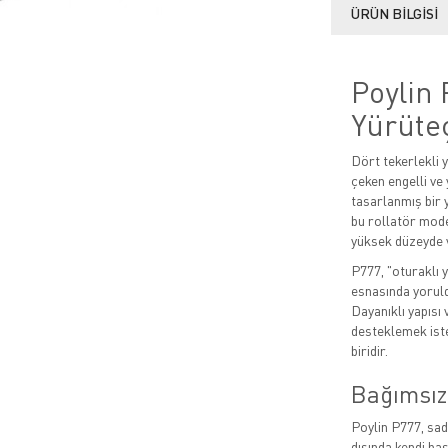
ÜRÜN BILGISI
Poylin 
Yürüte
Dört tekerlekli
çeken engelli ve 
tasarlanmış bir 
bu rollatör mode
yüksek düzeyde 
P777, "oturaklı y
esnasında yoruld
Dayanıklı yapısı 
desteklemek iste
biridir.
Bağımsız
Poylin P777, sade
dışında kendi ba