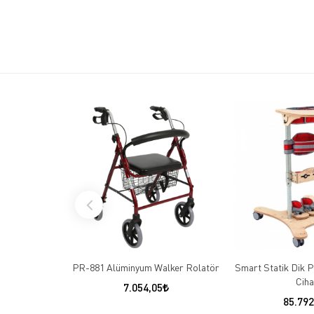
PR-881 Alüminyum Walker Rolatör
Smart Statik Dik 
Ciha
7.054,05
85.792