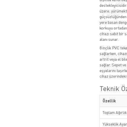
destekleyicisidi
üzere; yürümekt
güçsüzlüğünden 
yere basan dengel
korkuyu ortadan k
cihazı sabit bir 
alanı sunar.
8 inçlik PVC tek
sağlarken, cihaz
artrit veya el bi
sağlar. Sepet ve 
eşyalarını taşır
cihaz üzerindek
Teknik Öz
Özellik
Toplam Ağırlık
Yükseklik Ayar