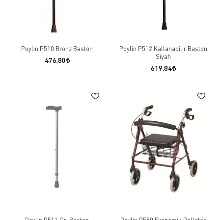
Poylin P510 Bronz Baston
Poylin P512 Katlanabilir Baston
Siyah
476,80
619,84
Poylin P511 Gri Baston
Poylin P580 Ekonomik Rollatör