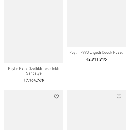
Poylin P990 Engelli Çocuk Puseti
42.911,91
Poylin P957 Özellikli Tekerlekli
Sandalye
17.164,76