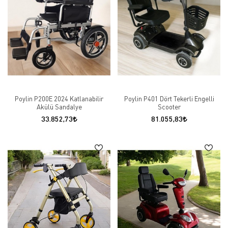
Poylin P200E 2024 Katlanabilir
Poylin P401 Dört Tekerli Engelli
Akülü Sandalye
Scooter
33.852,73
81.055,83