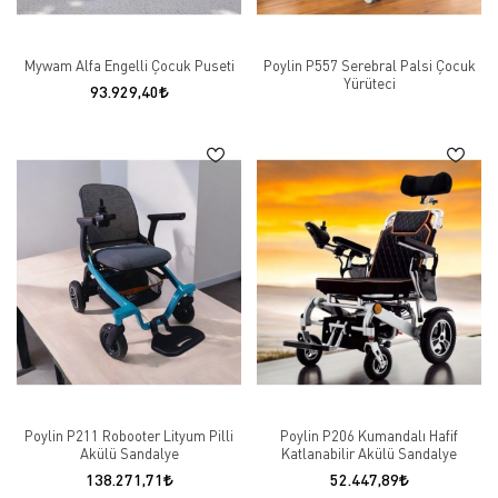
Mywam Alfa Engelli Çocuk Puseti
Poylin P557 Serebral Palsi Çocuk
Yürüteci
93.929,40
Poylin P211 Robooter Lityum Pilli
Poylin P206 Kumandalı Hafif
Akülü Sandalye
Katlanabilir Akülü Sandalye
138.271,71
52.447,89