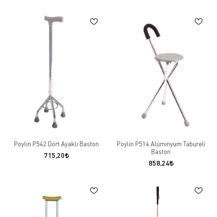
Poylin P542 Dört Ayaklı Baston
Poylin P514 Alüminyum Tabureli
Baston
715,20
858,24