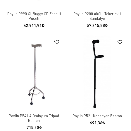
Poylin P990 XL Buggy CP Engelli
Poylin P200 Akülü Tekerlekli
Puseti
Sandalye
42.911,91
57.215,88
Poylin P541 Alüminyum Tripod
Poylin P521 Kanedyen Baston
Baston
691,36
715,20