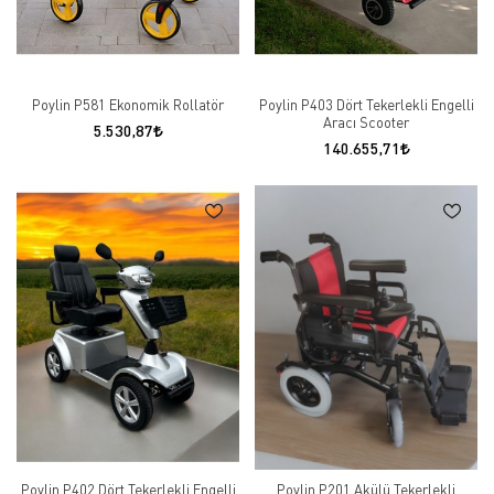
Poylin P581 Ekonomik Rollatör
Poylin P403 Dört Tekerlekli Engelli
Aracı Scooter
5.530,87
140.655,71
Poylin P402 Dört Tekerlekli Engelli
Poylin P201 Akülü Tekerlekli