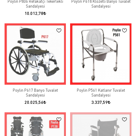
Poylin P806 Refakatçi Tekerlekli
Poylin P618 Klozetli Banyo Tuvalet
Sandalyesi
Sandalyesi
10.012,78
Poylin P617 Banyo Tuvalet
Poylin P561 Katlanır Tuvalet
Sandalyesi
Sandalyesi
20.025,56
3.337,59