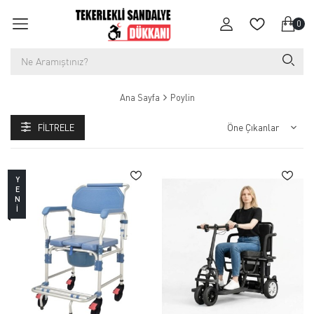
0
Ana Sayfa
Poylin
FILTRELE
YENI