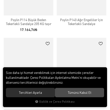
Poylin P114 Büyük Beden
Poylin P140 Ağır Engelliler İçin
Tekerlekli Sandalye 205 KG taşır
Tekerlekli Sandalye
17.164,76
Size daha iyi hizmet verebilmek için internet sitemizde çerezler
kullanılmaktadır. Çerez Politikaları Aydınlatma Metni’ni okuyabilir ve
dilerseniz tercihlerinizi değiştirebilirsiniz.
Poylin P112 Katlanabilir Tekerlekli
Poylin P980 Çocuk tekerlekli
Tercihleri Ayarla
Tümünü Kabul Et
Sandalye
sandalyesi
12.158,37
Gizlilik ve Çerez Politikası