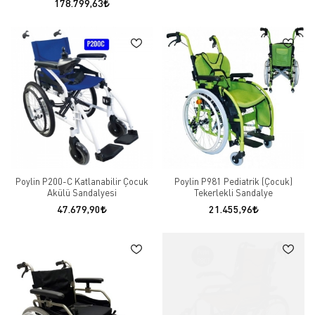
178.799,63
Poylin P200-C Katlanabilir Çocuk
Poylin P981 Pediatrik (Çocuk)
Akülü Sandalyesi
Tekerlekli Sandalye
47.679,90
21.455,96