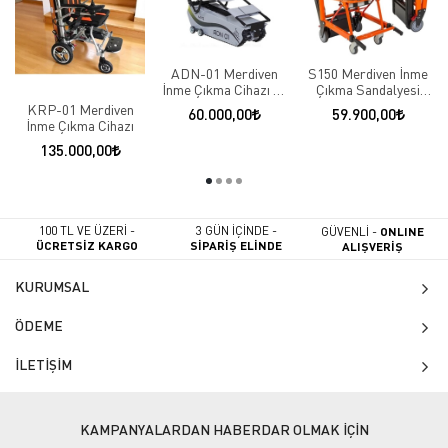
ADN-01 Merdiven
S150 Merdiven İnme
İnme Çıkma Cihazı **
Çıkma Sandalyesi
TSE Belgeli** Güvenli
Cihazı
KRP-01 Merdiven
60.000,00
59.900,00
İnme Çıkma Cihazı
135.000,00
100 TL VE ÜZERİ -
3 GÜN İÇİNDE -
GÜVENLİ -
ONLINE
ÜCRETSİZ KARGO
SİPARİŞ ELİNDE
ALIŞVERİŞ
KURUMSAL
ÖDEME
İLETİŞİM
KAMPANYALARDAN HABERDAR OLMAK İÇİN