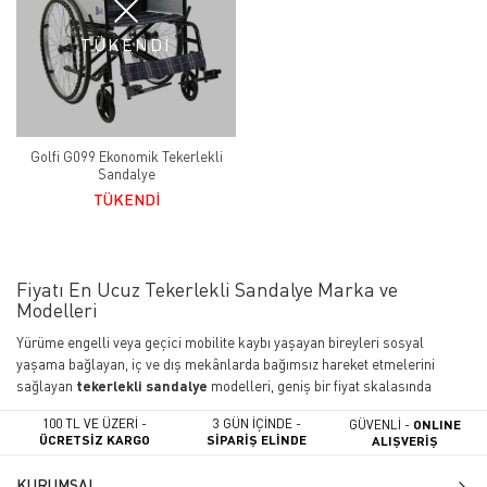
TÜKENDİ
Golfi G099 Ekonomik Tekerlekli
Sandalye
TÜKENDİ
Fiyatı En Ucuz Tekerlekli Sandalye Marka ve
Modelleri
Yürüme engelli veya geçici mobilite kaybı yaşayan bireyleri sosyal
yaşama bağlayan, iç ve dış mekânlarda bağımsız hareket etmelerini
sağlayan
tekerlekli sandalye
modelleri, geniş bir fiyat skalasında
kullanıcılara sunulmaktadır. Kısıtlı bir bütçeyle "manuel veya akülü
100 TL VE ÜZERİ -
3 GÜN İÇİNDE -
GÜVENLİ -
ONLINE
tekerlekli sandalye fiyatları ne kadar
?" araştırması yapan
ÜCRETSİZ KARGO
SİPARİŞ ELİNDE
ALIŞVERİŞ
kullanıcılar için fiyat/performans (en ucuz) ürünlerini, kalite ve
güvenlikten ödün vermeden listeledik.
KURUMSAL