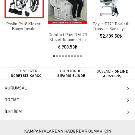
Poylin P618 Klozetli
Poylin P771 Tuvaletli
Banyo Tuvalet
Transfer Sandalyesi
Sandalyesi
Elektrikli
Comfort Plus DM-73
52.409,50
Klozet Tutunma Barı
6.908,53
100 TL VE ÜZERİ -
3 GÜN İÇİNDE -
GÜVENLİ -
ONLINE
ÜCRETSİZ KARGO
SİPARİŞ ELİNDE
ALIŞVERİŞ
KURUMSAL
ÖDEME
İLETİŞİM
KAMPANYALARDAN HABERDAR OLMAK İÇİN