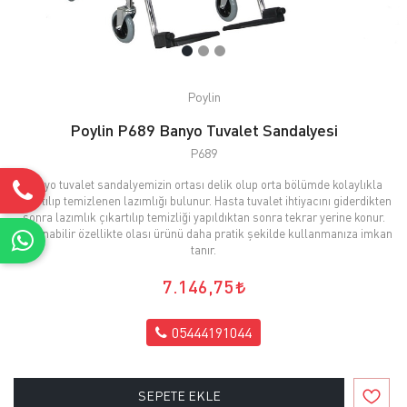
Poylin
Poylin P689 Banyo Tuvalet Sandalyesi
P689
Banyo tuvalet sandalyemizin ortası delik olup orta bölümde kolaylıkla
çıkartılıp temizlenen lazımlığı bulunur. Hasta tuvalet ihtiyacını giderdikten
sonra lazımlık çıkartılıp temizliği yapıldıktan sonra tekrar yerine konur.
Katlanabilir özellikte olası ürünü daha pratik şekilde kullanmanıza imkan
tanır.
7.146,75
05444191044
SEPETE EKLE