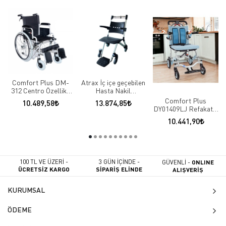
Comfort Plus DM-
Atrax İç içe geçebilen
312 Centro Özellikli
Hasta Nakil
Tekerlekli Sandalye
Sandalyesi
Comfort Plus
10.489,58
13.874,85
DY01409LJ Refakatçi
Tekerlekli Sandalye
10.441,90
Mavi
100 TL VE ÜZERİ -
3 GÜN İÇİNDE -
GÜVENLİ -
ONLINE
ÜCRETSİZ KARGO
SİPARİŞ ELİNDE
ALIŞVERİŞ
KURUMSAL
ÖDEME