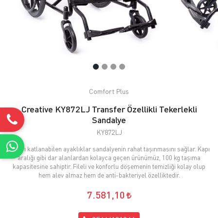
Comfort Plus
Creative KY872LJ Transfer Özellikli Tekerlekli
Sandalye
KY872LJ
Yukarı katlanabilen ayaklıklar sandalyenin rahat taşınmasını sağlar. Kapı
aralığı gibi dar alanlardan kolayca geçen ürünümüz, 100 kg taşıma
kapasitesine sahiptir. Fileli ve konforlu döşemenin temizliği kolay olup
hem alev almaz hem de anti-bakteriyel özelliktedir.
7.581,10