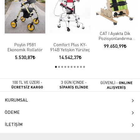
CAT I Ayakta Dik
Pozisyonlandırma
Cihazı
Poylin P581
Comfort Plus KY-
99.650,99
Ekonomik Rollatör
914B Yetişkin Yürüteç
5.530,87
14.542,37
100 TL VE ÜZERİ -
3 GÜN İÇİNDE -
GÜVENLİ -
ONLINE
ÜCRETSİZ KARGO
SİPARİŞ ELİNDE
ALIŞVERİŞ
KURUMSAL
ÖDEME
İLETİŞİM