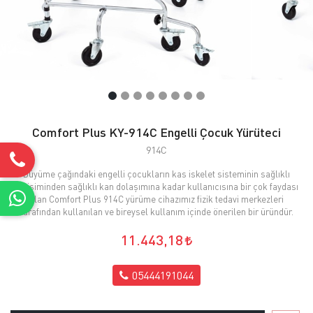
Comfort Plus KY-914C Engelli Çocuk Yürüteci
914C
Büyüme çağındaki engelli çocukların kas iskelet sisteminin sağlıklı
gelişiminden sağlıklı kan dolaşımına kadar kullanıcısına bir çok faydası
olan Comfort Plus 914C yürüme cihazımız fizik tedavi merkezleri
tarafından kullanılan ve bireysel kullanım içinde önerilen bir üründür.
11.443,18
05444191044