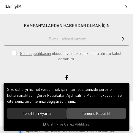
İLETİŞİM
KAMPANYALARDAN HABERDAR OLMAK İÇİN
Gizlilik politikasını
okudum ve elektronik posta almayı kabul
ediyorum.
Size daha iyi hizmet verebilmek için internet sitemizde çerezler
null
kullanılmaktadır. Çerez Politikaları Aydınlatma Metni’ni okuyabilir ve
dilerseniz tercihlerinizi değiştirebilirsiniz.
© 2020
Tekerlekli Sandalye Dükkanı
. Tüm hakları saklıdır.
Tercihleri Ayarla
Tümünü Kabul Et
Gizlilik ve Çerez Politikası
®
Hipotenüs
Yeni Nesil E-Ticaret Sistemleri ile Hazırlanmıştır.