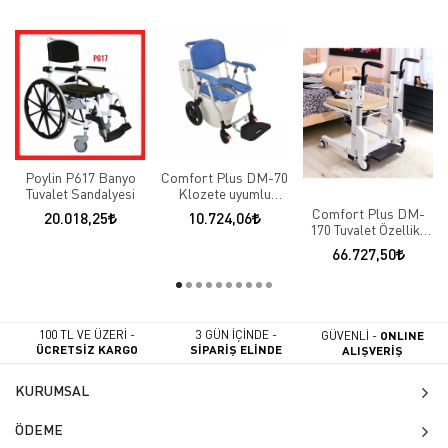
Poylin P617 Banyo
Comfort Plus DM-70
Tuvalet Sandalyesi
Klozete uyumlu
engelli tuvalet
Comfort Plus DM-
20.018,25
10.724,06
sandalyesi
170 Tuvalet Özellikli
Tekerlekli Sandalye
66.727,50
100 TL VE ÜZERİ -
3 GÜN İÇİNDE -
GÜVENLİ -
ONLINE
ÜCRETSİZ KARGO
SİPARİŞ ELİNDE
ALIŞVERİŞ
KURUMSAL
ÖDEME