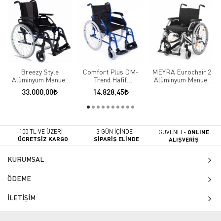
Breezy Style
Comfort Plus DM-
MEYRA Eurochair 2
Alüminyum Manuel
Trend Hafif
Alüminyum Manuel
Tekerlekli Sandalye
Alüminyum Tekerlekli
Tekerlekli Sandalye
33.000,00
14.828,45
Sandalye
100 TL VE ÜZERİ -
3 GÜN İÇİNDE -
GÜVENLİ -
ONLINE
ÜCRETSİZ KARGO
SİPARİŞ ELİNDE
ALIŞVERİŞ
KURUMSAL
ÖDEME
İLETİŞİM