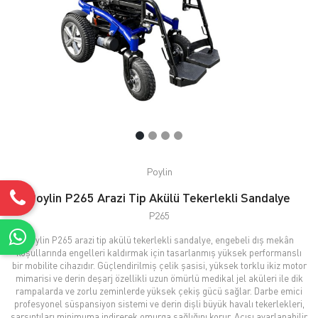
Poylin
Poylin P265 Arazi Tip Akülü Tekerlekli Sandalye
P265
Poylin P265 arazi tip akülü tekerlekli sandalye, engebeli dış mekân
koşullarında engelleri kaldırmak için tasarlanmış yüksek performanslı
bir mobilite cihazıdır. Güçlendirilmiş çelik şasisi, yüksek torklu ikiz motor
mimarisi ve derin deşarj özellikli uzun ömürlü medikal jel aküleri ile dik
rampalarda ve zorlu zeminlerde yüksek çekiş gücü sağlar. Darbe emici
profesyonel süspansiyon sistemi ve derin dişli büyük havalı tekerlekleri,
sarsıntıları minimuma indirerek omurga sağlığını korur. Açısı ayarlanabilir