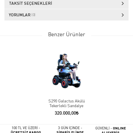
TAKSIT SEÇENEKLERI
YORUMLAR
(0)
Benzer Ürünler
S290 Galactus Akülü
Tekerlekli Sandalye
320.000,00
100 TL VE ÜZERİ -
3 GÜN İÇİNDE -
GÜVENLİ -
ONLINE
ÜCRETSİZ KARGO
SİPARİŞ ELİNDE
ALIŞVERİŞ