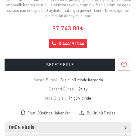
ortopedik kaptan koltuğu, elektromanyetik otomatik fren sistemi ve gece
sürüşü için entegre LED aydınlatmalarıyla güvenli, konforlu ve özgür bir
dış mekân deneyimi sunar.
97.743,80
05444191044
SEPETE EKLE
Kargo Bilgisi:
3 iş günü içinde kargoda
Garanti Süresi:
24 ay
İade Bilgisi:
Fiyatı Düşünce Haber Ver
Bu Ürünü Paylaş
ÜRÜN BILGISI