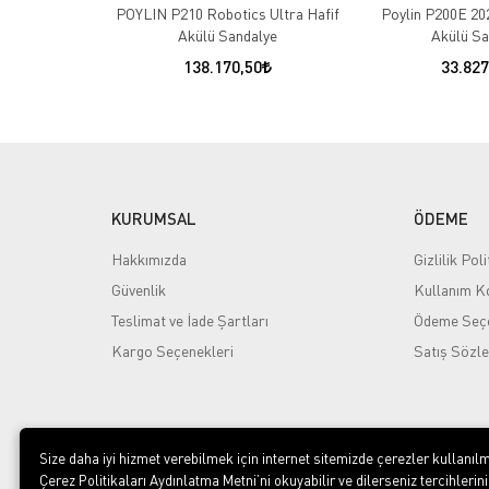
POYLIN P210 Robotics Ultra Hafif
Akülü Sandalye
138.170,50
Poylin P200E 202
Akülü Sa
33.827
KURUMSAL
ÖDEME
Hakkımızda
Gizlilik Poli
Güvenlik
Kullanım Ko
Teslimat ve İade Şartları
Ödeme Seçe
Kargo Seçenekleri
Satış Sözl
Size daha iyi hizmet verebilmek için internet sitemizde çerezler kullanılm
Çerez Politikaları Aydınlatma Metni’ni okuyabilir ve dilerseniz tercihlerini