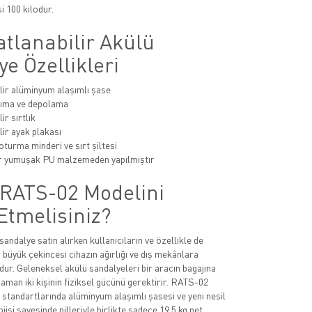
i 100 kilodur.
atlanabilir Akülü
e Özellikleri
lir alüminyum alaşımlı şase
şıma ve depolama
ir sırtlık
lir ayak plakası
turma minderi ve sırt şiltesi
r yumuşak PU malzemeden yapılmıştır
RATS-02 Modelini
Etmelisiniz?
sandalye satın alırken kullanıcıların ve özellikle de
 büyük çekincesi cihazın ağırlığı ve dış mekânlara
ur. Geleneksel akülü sandalyeleri bir aracın bagajına
man iki kişinin fiziksel gücünü gerektirir. RATS-02
k standartlarında alüminyum alaşımlı şasesi ve yeni nesil
ojisi sayesinde pilleriyle birlikte sadece 19.5 kg net