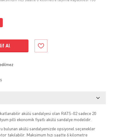
if Al
ş
if katlanabilir akülü sandalyesi olan RATS-02 sadece 20
lityum pilli ekonomik fiyatlı akülü sandalye modelidir.
 bulunan akülü sandalyemizde opsiyonel seçenekler
or takılabilir. Maksimum hızı saatte 6 kilometre