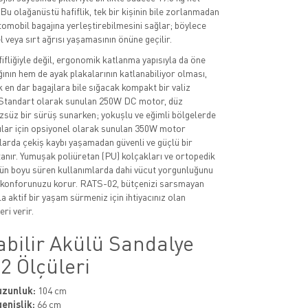
. Bu olağanüstü hafiflik, tek bir kişinin bile zorlanmadan
otomobil bagajına yerleştirebilmesini sağlar; böylece
l veya sırt ağrısı yaşamasının önüne geçilir.
ifliğiyle değil, ergonomik katlanma yapısıyla da öne
ğının hem de ayak plakalarının katlanabiliyor olması,
k en dar bagajlara bile sığacak kompakt bir valiz
Standart olarak sunulan 250W DC motor, düz
süz bir sürüş sunarken; yokuşlu ve eğimli bölgelerde
ılar için opsiyonel olarak sunulan 350W motor
arda çekiş kaybı yaşamadan güvenli ve güçlü bir
tanır. Yumuşak poliüretan (PU) kolçakları ve ortopedik
gün boyu süren kullanımlarda dahi vücut yorgunluğunu
k konforunuzu korur. RATS-02, bütçenizi sarsmayan
a aktif bir yaşam sürmeniz için ihtiyacınız olan
ri verir.
abilir Akülü Sandalye
2 Ölçüleri
uzunluk:
104 cm
enişlik:
66 cm