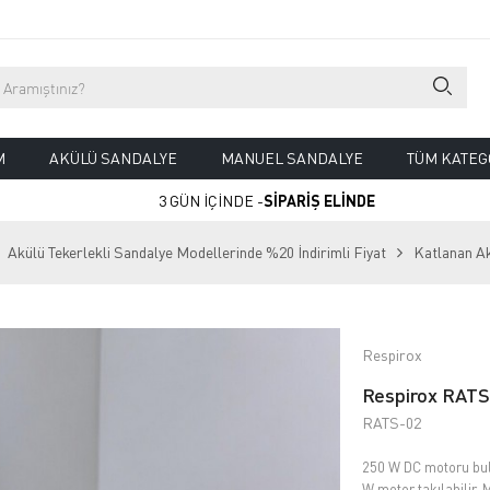
M
AKÜLÜ SANDALYE
MANUEL SANDALYE
TÜM KATEG
3 GÜN İÇİNDE -
SİPARİŞ ELİNDE
Akülü Tekerlekli Sandalye Modellerinde %20 İndirimli Fiyat
Katlanan A
Respirox
Respirox RATS-
RATS-02
250 W DC motoru bul
W motor takılabilir.