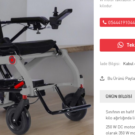
kilodur.
05444191044
Tekl
İade Bilgisi:
Bu Ürünü Payla
ÜRÜN BILGISI
Sınıfının en haf
kilo ağırlığında 
250 W DC motoru
olarak 350 W mot