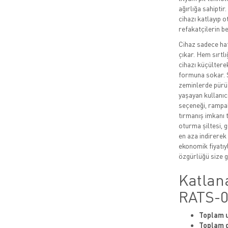
ağırlığa sahiptir
cihazı katlayıp 
refakatçilerin be
Cihaz sadece haf
çıkar. Hem sırtlı
cihazı küçültere
formuna sokar. 
zeminlerde pürüz
yaşayan kullanıc
seçeneği, rampal
tırmanış imkanı 
oturma şiltesi, 
en aza indirere
ekonomik fiyatıyl
özgürlüğü size ge
Katlan
RATS-0
Toplam 
Toplam g