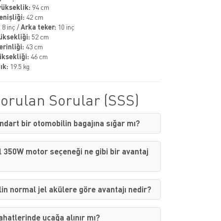
ükseklik:
94 cm
nişliği:
42 cm
:
8 inç /
Arka teker:
10 inç
üksekliği:
52 cm
rinliği:
43 cm
üksekliği:
46 cm
ık:
19.5 kg
Sorulan Sorular (SSS)
ndart bir otomobilin bagajına sığar mı?
 350W motor seçeneği ne gibi bir avantaj
lin normal jel akülere göre avantajı nedir?
hatlerinde uçağa alınır mı?