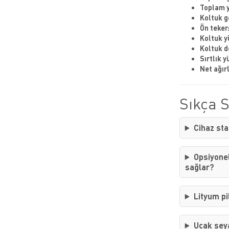
Toplam y
Koltuk ge
Ön teker
Koltuk y
Koltuk de
Sırtlık y
Net ağırl
Sıkça 
Cihaz sta
Opsiyonel
sağlar?
Lityum pi
Uçak seya