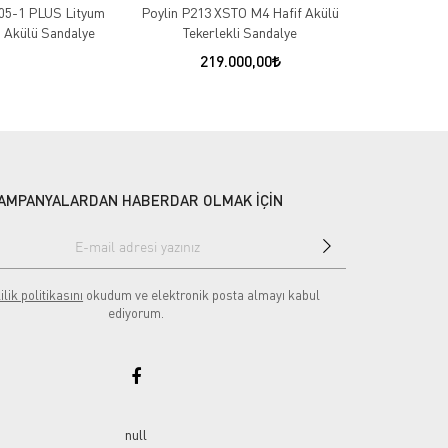
05-1 PLUS Lityum
Poylin P213 XSTO M4 Hafif Akülü
Comfort Pl
n Akülü Sandalye
Tekerlekli Sandalye
Hafif Katlan
219.000,00
7
AMPANYALARDAN HABERDAR OLMAK İÇİN
ilik politikasını
okudum ve elektronik posta almayı kabul
ediyorum.