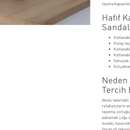
taşıma kapasites
Hafif K
Sandaly
Katlanabi
Kolay ta
Katlanabil
Katlanabi
Yumuşak o
Kolçakla
Neden 
Tercih 
Akülü tekerlekli 
refakatçilerin en
taşınma zorluğud
yüklemek çoğu za
modeli, havacılı
lityum pil teknol