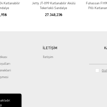
Jetty JT-099 Katlanabilir Akülü
Fuhassan FH9
Tekerlekli Sandalye
Pilli Katlana
27.348,23
4 Katlanabilir
ndalye
,95
İLETİŞİM
K
tikası
İletişim
şulları
nekleri
Gizl
eşmesi
aktadır.
zi