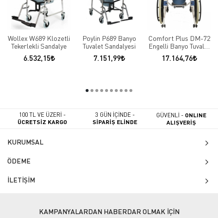
Wollex W689 Klozetli
Poylin P689 Banyo
Comfort Plus DM-72
Tekerlekli Sandalye
Tuvalet Sandalyesi
Engelli Banyo Tuvalet
Sandalyesi
6.532,15
7.151,99
17.164,76
100 TL VE ÜZERİ -
3 GÜN İÇİNDE -
GÜVENLİ -
ONLINE
ÜCRETSİZ KARGO
SİPARİŞ ELİNDE
ALIŞVERİŞ
KURUMSAL
ÖDEME
İLETİŞİM
KAMPANYALARDAN HABERDAR OLMAK İÇİN