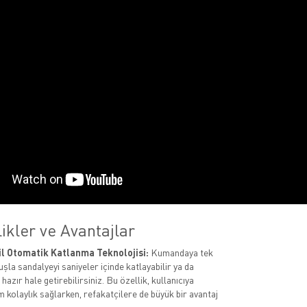
ikler ve Avantajlar
il Otomatik Katlanma Teknolojisi:
Kumandaya tek
şla sandalyeyi saniyeler içinde katlayabilir ya da
hazır hale getirebilirsiniz. Bu özellik, kullanıcıya
kolaylık sağlarken, refakatçilere de büyük bir avantaj