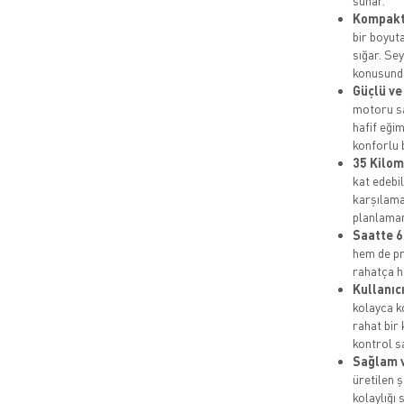
sunar.
Kompakt 
bir boyut
sığar. Se
konusunda
Güçlü ve
motoru s
hafif eği
konforlu 
35 Kilom
kat edebil
karşılama
planlaman
Saatte 6
hem de pra
rahatça ha
Kullanıc
kolayca k
rahat bir
kontrol sa
Sağlam v
üretilen 
kolaylığı 