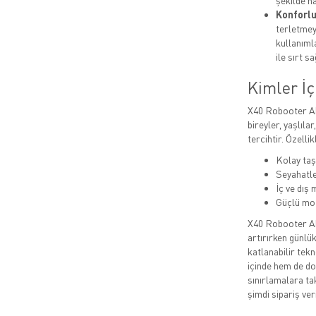
şekilde h
Konforlu
terletmey
kullanıml
ile sırt sa
Kimler İ
X40 Robooter Akü
bireyler, yaşlıla
tercihtir. Özellik
Kolay taş
Seyahatle
İç ve dış
Güçlü mot
X40 Robooter Ak
artırırken günlük
katlanabilir tekn
içinde hem de do
sınırlamalara ta
şimdi sipariş ver