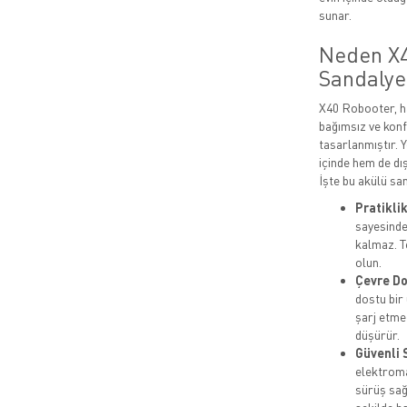
sunar.
Neden X4
Sandalye
X40 Robooter, ha
bağımsız ve konf
tasarlanmıştır. Y
içinde hem de dı
İşte bu akülü san
Pratikli
sayesinde
kalmaz. T
olun.
Çevre Do
dostu bir
şarj etme 
düşürür.
Güvenli 
elektroman
sürüş sağl