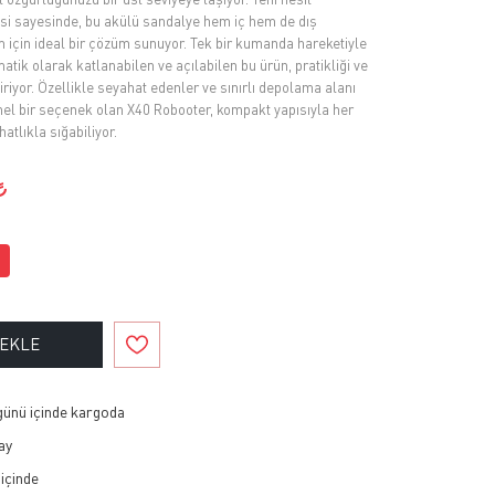
jisi sayesinde, bu akülü sandalye hem iç hem de dış
için ideal bir çözüm sunuyor. Tek bir kumanda hareketiyle
atik olarak katlanabilen ve açılabilen bu ürün, pratikliği ve
iriyor. Özellikle seyahat edenler ve sınırlı depolama alanı
el bir seçenek olan X40 Robooter, kompakt yapısıyla her
atlıkla sığabiliyor.
 EKLE
 günü içinde kargoda
ay