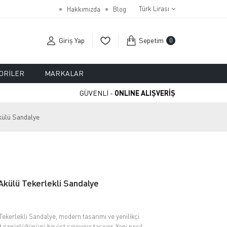
Türk Lirası
Hakkımızda
Blog
Giriş Yap
Sepetim
0
ORILER
MARKALAR
GÜVENLİ -
ONLINE ALIŞVERİŞ
külü Sandalye
külü Tekerlekli Sandalye
ekerlekli Sandalye, modern tasarımı ve yenilikçi
t özgürlüğünüzü bir üst seviyeye taşıyor. Yeni nesil