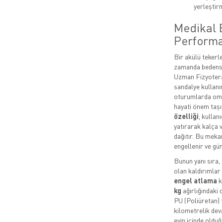
yerleştir
Medikal 
Performa
Bir akülü tekerle
zamanda bedensel
Uzman Fizyotera
sandalye kullanı
oturumlarda omu
hayati önem taş
özelliği
, kullan
yatırarak kalça v
dağıtır. Bu meka
engellenir ve gün
Bunun yanı sıra,
olan kaldırımlar 
engel atlama
k
kg
ağırlığındaki 
PU (Poliüretan) t
kilometrelik dev
evin içinde oldu