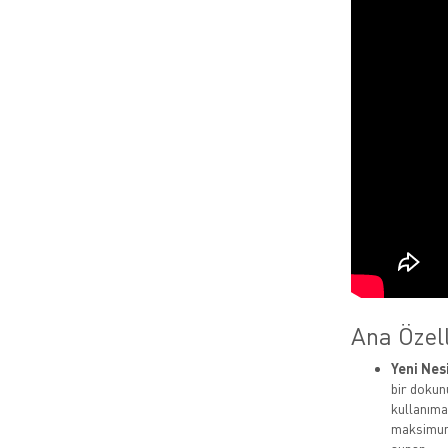
Ana Özell
Yeni Nes
bir dokunu
kullanıma 
maksimum 