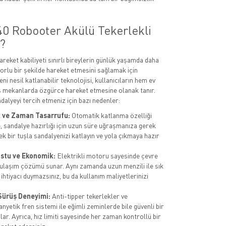
0 Robooter Akülü Tekerlekli
?
reket kabiliyeti sınırlı bireylerin günlük yaşamda daha
orlu bir şekilde hareket etmesini sağlamak için
eni nesil katlanabilir teknolojisi, kullanıcıların hem ev
ş mekanlarda özgürce hareket etmesine olanak tanır.
dalyeyi tercih etmeniz için bazı nedenler:
k ve Zaman Tasarrufu:
Otomatik katlanma özelliği
, sandalye hazırlığı için uzun süre uğraşmanıza gerek
ek bir tuşla sandalyenizi katlayın ve yola çıkmaya hazır
stu ve Ekonomik:
Elektrikli motoru sayesinde çevre
 ulaşım çözümü sunar. Aynı zamanda uzun menzili ile sık
ihtiyacı duymazsınız, bu da kullanım maliyetlerinizi
Sürüş Deneyimi:
Anti-tipper tekerlekler ve
yetik fren sistemi ile eğimli zeminlerde bile güvenli bir
ar. Ayrıca, hız limiti sayesinde her zaman kontrollü bir