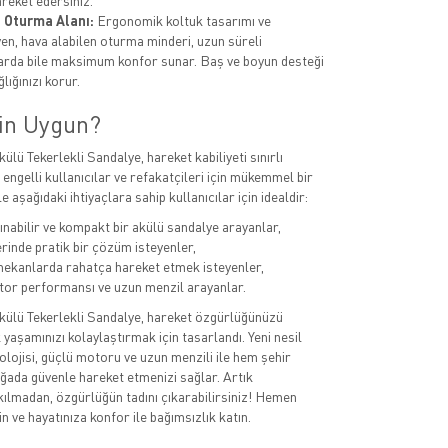
areket edersiniz.
 Oturma Alanı:
Ergonomik koltuk tasarımı ve
en, hava alabilen oturma minderi, uzun süreli
arda bile maksimum konfor sunar. Baş ve boyun desteği
ğlığınızı korur.
çin Uygun?
lü Tekerlekli Sandalye, hareket kabiliyeti sınırlı
r, engelli kullanıcılar ve refakatçileri için mükemmel bir
le aşağıdaki ihtiyaçlara sahip kullanıcılar için idealdir:
ınabilir ve kompakt bir akülü sandalye arayanlar,
rinde pratik bir çözüm isteyenler,
 mekanlarda rahatça hareket etmek isteyenler,
or performansı ve uzun menzil arayanlar.
ülü Tekerlekli Sandalye, hareket özgürlüğünüzü
 yaşamınızı kolaylaştırmak için tasarlandı. Yeni nesil
olojisi, güçlü motoru ve uzun menzili ile hem şehir
ğada güvenle hareket etmenizi sağlar. Artık
kılmadan, özgürlüğün tadını çıkarabilirsiniz! Hemen
in ve hayatınıza konfor ile bağımsızlık katın.