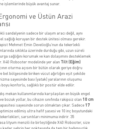
me işlemlerinde büyük avantaj sunar.
Ergonomi ve Üstün Arazi
nsı
kli sandalyenin sadece bir ulaşım aracı değil, aynı
 sağlığı koruyan bir destek ünitesi olması gerekir.
pist Mehmet Emin Develioğlu'nun da tekerlekli
mlarında sıklıkla üzerinde durduğu gibi, uzun süreli
rga sağlığını korumak ve kan dolaşımını desteklemek
ır. X40 Robooter modelinde yer alan
Tilt (Eğim)
ıcının oturma açısını bir bütün olarak geriye doğru
e bel bölgesinde biriken vücut ağırlığını eşit şekilde
nizma sayesinde bası (yatak) yaralarının oluşumu
 boyu konforlu, sağlıklı bir postür elde edilir.
 dış mekan kullanımlarında karşılaşılan en büyük engel
ve bozuk yollar, bu cihazın sınıfında rakipsiz olan
10 cm
apasitesi sayesinde sorun olmaktan çıkar. Sadece
17
optimize edilmiş ultra hafif şasesi ve 10 inç boyutundaki
ekerlekleri, sarsıntıları minimuma indirir. 35
asa lityum menzili ile birleştiğinde X40 Robooter, size
ğu kadar şehrin her noktasında da tam bir bağımsızlık