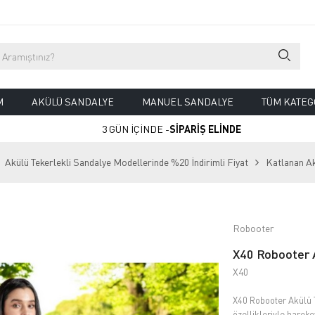
M
AKÜLÜ SANDALYE
MANUEL SANDALYE
TÜM KATEG
3 GÜN İÇİNDE -
SİPARİŞ ELİNDE
Akülü Tekerlekli Sandalye Modellerinde %20 İndirimli Fiyat
Katlanan A
Robooter
X40 Robooter A
X40
X40 Robooter Akülü T
özellikleriyle hareke