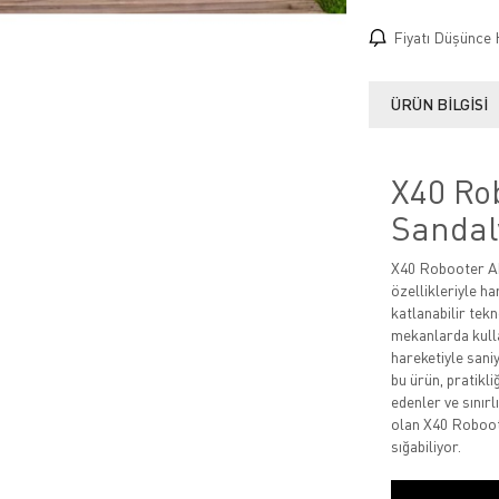
Fiyatı Düşünce 
ÜRÜN BILGISI
X40 Ro
Sandal
X40 Robooter Akü
özellikleriyle ha
katlanabilir tek
mekanlarda kulla
hareketiyle sani
bu ürün, pratikli
edenler ve sınır
olan X40 Roboote
sığabiliyor.