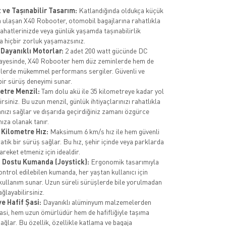
ve Taşınabilir Tasarım:
Katlandığında oldukça küçük
a ulaşan X40 Robooter, otomobil bagajlarına rahatlıkla
yahatlerinizde veya günlük yaşamda taşınabilirlik
 hiçbir zorluk yaşamazsınız.
 Dayanıklı Motorlar:
2 adet 200 watt gücünde DC
ayesinde, X40 Robooter hem düz zeminlerde hem de
mlerde mükemmel performans sergiler. Güvenli ve
bir sürüş deneyimi sunar.
etre Menzil:
Tam dolu akü ile 35 kilometreye kadar yol
irsiniz. Bu uzun menzil, günlük ihtiyaçlarınızı rahatlıkla
nızı sağlar ve dışarıda geçirdiğiniz zamanı özgürce
ıza olanak tanır.
 Kilometre Hız:
Maksimum 6 km/s hız ile hem güvenli
tik bir sürüş sağlar. Bu hız, şehir içinde veya parklarda
reket etmeniz için idealdir.
ı Dostu Kumanda (Joystick):
Ergonomik tasarımıyla
ontrol edilebilen kumanda, her yaştan kullanıcı için
 kullanım sunar. Uzun süreli sürüşlerde bile yorulmadan
ğlayabilirsiniz.
e Hafif Şasi:
Dayanıklı alüminyum malzemelerden
şasi, hem uzun ömürlüdür hem de hafifliğiyle taşıma
sağlar. Bu özellik, özellikle katlama ve bagaja