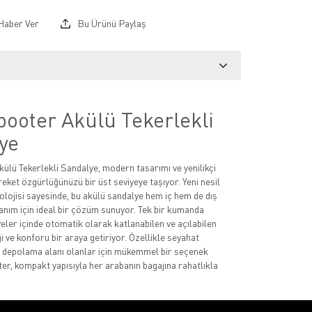
Haber Ver
Bu Ürünü Paylaş
booter Akülü Tekerlekli
ye
lü Tekerlekli Sandalye, modern tasarımı ve yenilikçi
reket özgürlüğünüzü bir üst seviyeye taşıyor. Yeni nesil
nolojisi sayesinde, bu akülü sandalye hem iç hem de dış
nım için ideal bir çözüm sunuyor. Tek bir kumanda
yeler içinde otomatik olarak katlanabilen ve açılabilen
ği ve konforu bir araya getiriyor. Özellikle seyahat
lı depolama alanı olanlar için mükemmel bir seçenek
r, kompakt yapısıyla her arabanın bagajına rahatlıkla