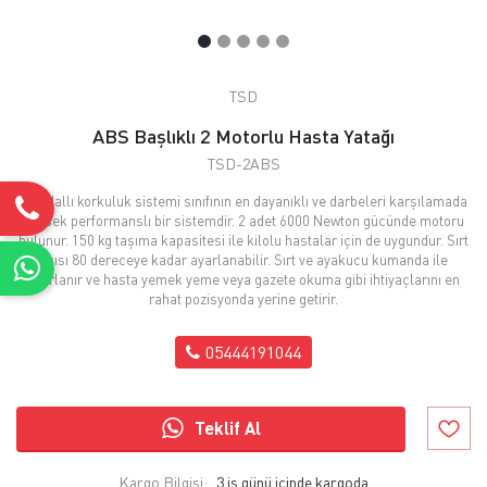
TSD
ABS Başlıklı 2 Motorlu Hasta Yatağı
TSD-2ABS
Mandallı korkuluk sistemi sınıfının en dayanıklı ve darbeleri karşılamada
yüksek performanslı bir sistemdir. 2 adet 6000 Newton gücünde motoru
bulunur. 150 kg taşıma kapasitesi ile kilolu hastalar için de uygundur. Sırt
açısı 80 dereceye kadar ayarlanabilir. Sırt ve ayakucu kumanda ile
ayarlanır ve hasta yemek yeme veya gazete okuma gibi ihtiyaçlarını en
rahat pozisyonda yerine getirir.
05444191044
Teklif Al
Kargo Bilgisi:
3 iş günü içinde kargoda