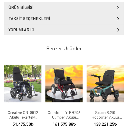
ÜRÜN BILGISI
TAKSIT SEÇENEKLERI
YORUMLAR
(0)
Benzer Ürünler
Creative CR-8012
Comfort LY-EB206
Scuba S490
Akülü Tekerlekli
Climber Akülü
Robooter Akülü
Sandalye
Tekerlekli Sandalye
Tekerlekli Sandalye
51.475,50
161.575,88
138.221,25