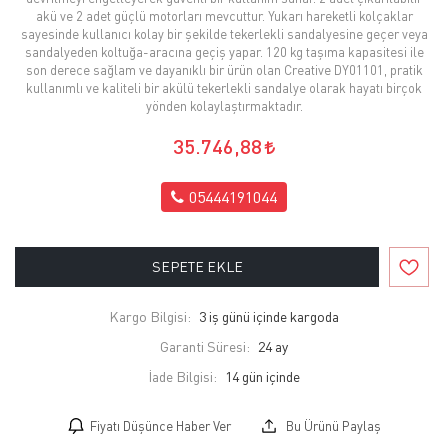
akü ve 2 adet güçlü motorları mevcuttur. Yukarı hareketli kolçaklar
sayesinde kullanıcı kolay bir şekilde tekerlekli sandalyesine geçer veya
sandalyeden koltuğa-aracına geçiş yapar. 120 kg taşıma kapasitesi ile
son derece sağlam ve dayanıklı bir ürün olan Creative DY01101, pratik
kullanımlı ve kaliteli bir akülü tekerlekli sandalye olarak hayatı birçok
yönden kolaylaştırmaktadır.
35.746,88
05444191044
SEPETE EKLE
Kargo Bilgisi:
3 iş günü içinde kargoda
Garanti Süresi:
24 ay
İade Bilgisi:
Fiyatı Düşünce Haber Ver
Bu Ürünü Paylaş