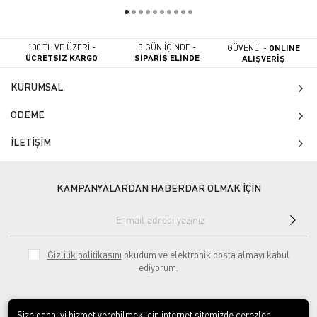
100 TL VE ÜZERİ -
3 GÜN İÇİNDE -
GÜVENLİ -
ONLINE
ÜCRETSİZ KARGO
SİPARİŞ ELİNDE
ALIŞVERİŞ
KURUMSAL
ÖDEME
İLETİŞİM
KAMPANYALARDAN HABERDAR OLMAK İÇİN
Gizlilik politikasını
okudum ve elektronik posta almayı kabul
ediyorum.
Size daha iyi hizmet verebilmek için internet sitemizde çerezler