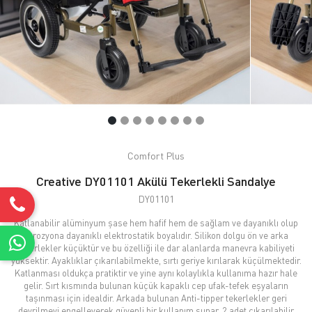
Comfort Plus
Creative DY01101 Akülü Tekerlekli Sandalye
DY01101
Katlanabilir alüminyum şase hem hafif hem de sağlam ve dayanıklı olup
korozyona dayanıklı elektrostatik boyalıdır. Silikon dolgu ön ve arka
tekerlekler küçüktür ve bu özelliği ile dar alanlarda manevra kabiliyeti
yüksektir. Ayaklıklar çıkarılabilmekte, sırtı geriye kırılarak küçülmektedir.
Katlanması oldukça pratiktir ve yine aynı kolaylıkla kullanıma hazır hale
gelir. Sırt kısmında bulunan küçük kapaklı cep ufak-tefek eşyaların
taşınması için idealdir. Arkada bulunan Anti-tipper tekerlekler geri
devrilmeyi engelleyerek güvenli bir kullanım sunar. 2 adet çıkarılabilir