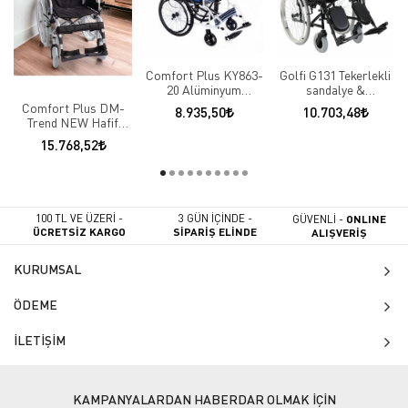
Comfort Plus KY863-
Golfi G131 Tekerlekli
20 Alüminyum
sandalye &
Tekerlekli Sandalye
Fonksiyonel özellikli
Comfort Plus DM-
8.935,50
10.703,48
Trend NEW Hafif
Tekerlekli Sandalye
15.768,52
100 TL VE ÜZERİ -
3 GÜN İÇİNDE -
GÜVENLİ -
ONLINE
ÜCRETSİZ KARGO
SİPARİŞ ELİNDE
ALIŞVERİŞ
KURUMSAL
ÖDEME
İLETİŞİM
KAMPANYALARDAN HABERDAR OLMAK İÇİN