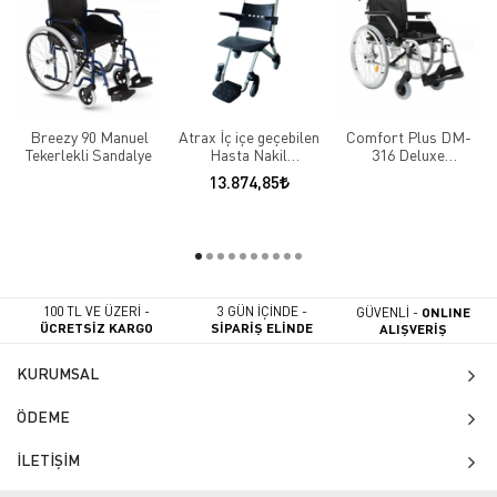
Breezy 90 Manuel
Atrax İç içe geçebilen
Comfort Plus DM-
Tekerlekli Sandalye
Hasta Nakil
316 Deluxe
Sandalyesi
Alüminyum Tekerlekli
13.874,85
Sandalye
100 TL VE ÜZERİ -
3 GÜN İÇİNDE -
GÜVENLİ -
ONLINE
ÜCRETSİZ KARGO
SİPARİŞ ELİNDE
ALIŞVERİŞ
KURUMSAL
ÖDEME
İLETİŞİM