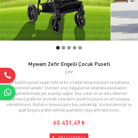
Mywam Zefir Engelli Çocuk Puseti
zefir
Bir baston puseti kadar hafif ve bir o kadar kolay kurulum ve katlama
sistemine sahiptir. Standart araç bagajlarına rahatlıkla konulabilir;
seyahatlerinizde yer avantajı sağlar. Bas-çıkar ön ve arka tekerleri
isterseniz pratik bir biçimde çıkarabilir puset boyutunu en alt seviyeye
indirebilirsiniz. Kullanıcı boyuna göre baş yüksekliği, oturma derinliği ve
ayak boyunu pratik şekilde azaltabilir veya arttırabilirsiniz.
60.451,49
05444191044