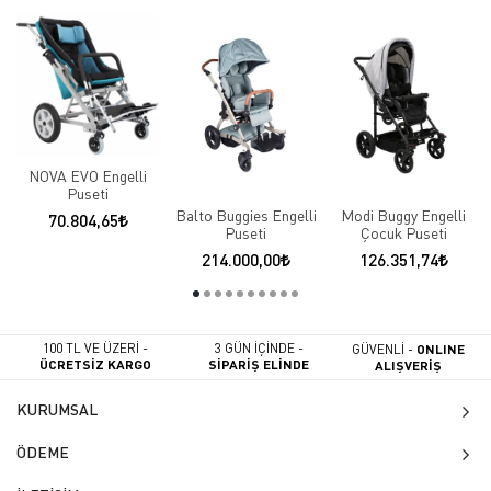
NOVA EVO Engelli
Puseti
Balto Buggies Engelli
Modi Buggy Engelli
70.804,65
Puseti
Çocuk Puseti
214.000,00
126.351,74
100 TL VE ÜZERİ -
3 GÜN İÇİNDE -
GÜVENLİ -
ONLINE
ÜCRETSİZ KARGO
SİPARİŞ ELİNDE
ALIŞVERİŞ
KURUMSAL
ÖDEME