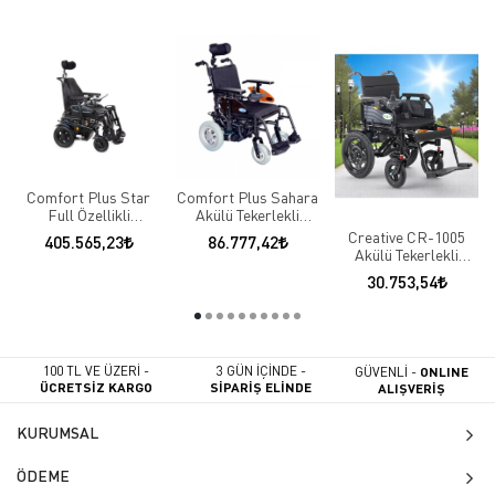
Comfort Plus Star
Comfort Plus Sahara
Full Özellikli
Akülü Tekerlekli
Asansörlü Akülü
Sandalye
Creative CR-1005
405.565,23
86.777,42
Tekerlekli Sandalye
Akülü Tekerlekli
Sandalye
30.753,54
100 TL VE ÜZERİ -
3 GÜN İÇİNDE -
GÜVENLİ -
ONLINE
ÜCRETSİZ KARGO
SİPARİŞ ELİNDE
ALIŞVERİŞ
KURUMSAL
ÖDEME