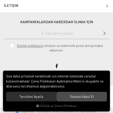
İLETİŞİM
KAMPANYALARDAN HABERDAR OLMAK İÇİN
Gizlilik politikasını
okudum ve elektronik posta almayı kabul
ediyorum.
Size daha iyi hizmet verebilmek için internet sitemizde çerezler
null
kullanılmaktadır. Çerez Politikaları Aydınlatma Metni’ni okuyabilir ve
dilerseniz tercihlerinizi değiştirebilirsiniz.
© 2020
Tekerlekli Sandalye Dükkanı
. Tüm hakları saklıdır.
Tercihleri Ayarla
Tümünü Kabul Et
Gizlilik ve Çerez Politikası
®
Hipotenüs
Yeni Nesil E-Ticaret Sistemleri ile Hazırlanmıştır.