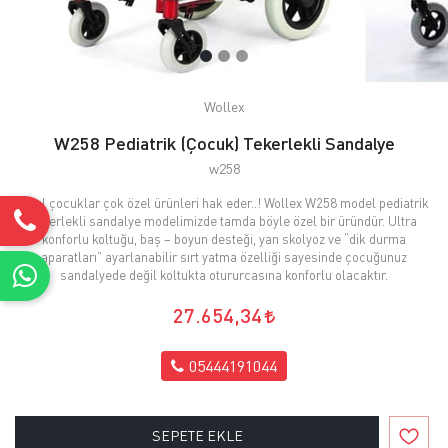
Wollex
W258 Pediatrik (Çocuk) Tekerlekli Sandalye
w258
Özel çocuklar çok özel ürünleri hak eder..! Wollex W258 model pediatrik
tekerlekli sandalye modelimizde tamda böyle özel bir üründür. Ultra
konforlu koltuğu, baş – boyun desteği, yan skolyoz ve “dik durma
aparatları” ayarlanabilir sırt yatma özelliği sayesinde çocuğunuz
sandalyede değil koltukta otururcasına konforlu olacaktır.
27.654,34
05444191044
SEPETE EKLE