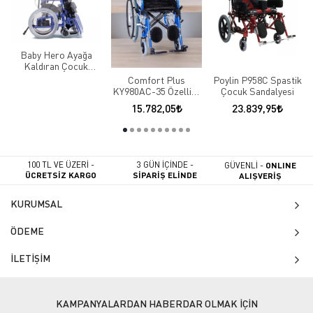
Baby Hero Ayağa
Kaldıran Çocuk
Tekerlekli Sandalyesi
Comfort Plus
Poylin P958C Spastik
KY980AC-35 Özellikli
Çocuk Sandalyesi
Çocuk Tekerlekli
15.782,05
23.839,95
Sandalyesi
100 TL VE ÜZERİ -
3 GÜN İÇİNDE -
GÜVENLİ -
ONLINE
ÜCRETSİZ KARGO
SİPARİŞ ELİNDE
ALIŞVERİŞ
KURUMSAL
ÖDEME
İLETİŞİM
KAMPANYALARDAN HABERDAR OLMAK İÇİN