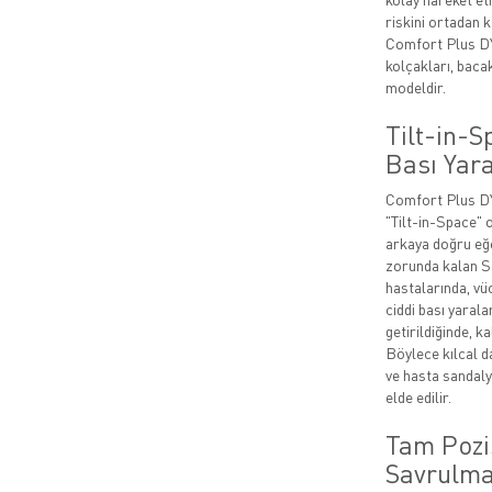
riskini ortadan k
Comfort Plus DY
kolçakları, bacak
modeldir.
Tilt-in-S
Bası Yar
Comfort Plus DY
"Tilt-in-Space" 
arkaya doğru eğe
zorunda kalan Se
hastalarında, vü
ciddi bası yarala
getirildiğinde, ka
Böylece kılcal d
ve hasta sandal
elde edilir.
Tam Pozi
Savrulma