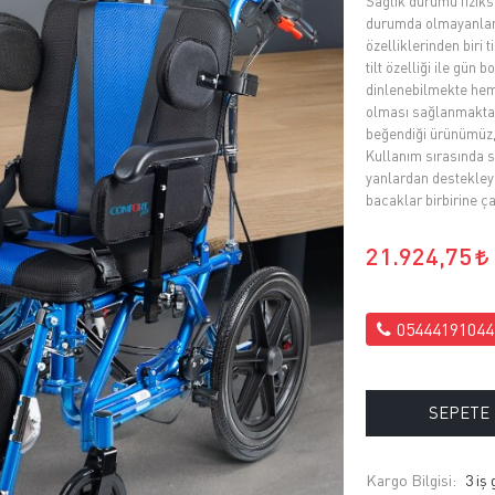
Sağlık durumu fizik
durumda olmayanlara
özelliklerinden biri t
tilt özelliği ile gün
dinlenebilmekte hem 
olması sağlanmaktadı
beğendiği ürünümüz, 
Kullanım sırasında 
yanlardan destekleye
bacaklar birbirine ç
21.924,75
05444191044
SEPETE
Kargo Bilgisi:
3 iş