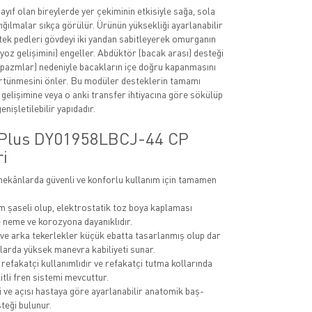
yıf olan bireylerde yer çekiminin etkisiyle sağa, sola
ığılmalar sıkça görülür. Ürünün yüksekliği ayarlanabilir
stek pedleri gövdeyi iki yandan sabitleyerek omurganın
yoz gelişimini) engeller. Abdüktör (bacak arası) desteği
spazmlar) nedeniyle bacakların içe doğru kapanmasını
ürtünmesini önler. Bu modüler desteklerin tamamı
 gelişimine veya o anki transfer ihtiyacına göre sökülüp
genişletilebilir yapıdadır.
 Plus DY01958LBCJ-44 CP
ri
 mekânlarda güvenli ve konforlu kullanım için tamamen
 şaseli olup, elektrostatik toz boya kaplaması
 neme ve korozyona dayanıklıdır.
ve arka tekerlekler küçük ebatta tasarlanmış olup dar
nlarda yüksek manevra kabiliyeti sunar.
efakatçi kullanımlıdır ve refakatçi tutma kollarında
litli fren sistemi mevcuttur.
i ve açısı hastaya göre ayarlanabilir anatomik baş-
teği bulunur.