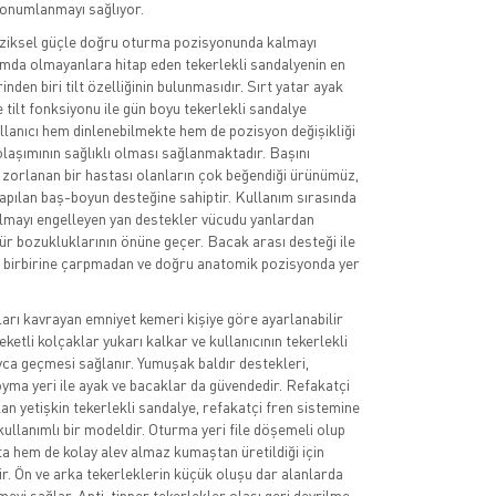
 konumlanmayı sağlıyor.
iziksel güçle doğru oturma pozisyonunda kalmayı
mda olmayanlara hitap eden tekerlekli sandalyenin en
inden biri tilt özelliğinin bulunmasıdır. Sırt yatar ayak
e tilt fonksiyonu ile gün boyu tekerlekli sandalye
llanıcı hem dinlenebilmekte hem de pozisyon değişikliği
laşımının sağlıklı olması sağlanmaktadır. Başını
zorlanan bir hastası olanların çok beğendiği ürünümüz,
yapılan baş-boyun desteğine sahiptir. Kullanım sırasında
lmayı engelleyen yan destekler vücudu yanlardan
r bozukluklarının önüne geçer. Bacak arası desteği ile
 birbirine çarpmadan ve doğru anatomik pozisyonda yer
arı kavrayan emniyet kemeri kişiye göre ayarlanabilir
eketli kolçaklar yukarı kalkar ve kullanıcının tekerlekli
ca geçmesi sağlanır. Yumuşak baldır destekleri,
oyma yeri ile ayak ve bacaklar da güvendedir. Refakatçi
lan yetişkin tekerlekli sandalye, refakatçi fren sistemine
kullanımlı bir modeldir. Oturma yeri file döşemeli olup
 hem de kolay alev almaz kumaştan üretildiği için
. Ön ve arka tekerleklerin küçük oluşu dar alanlarda
meyi sağlar. Anti-tipper tekerlekler olası geri devrilme