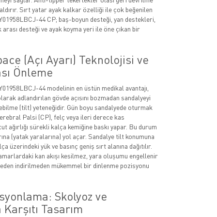
aldırır. Sırt yatar ayak kalkar özelliği ile çok beğenilen
01958LBCJ-44 CP; baş-boyun desteği, yan destekleri,
 arası desteği ve ayak koyma yeri ile öne çıkan bir
pace (Açı Ayarı) Teknolojisi ve
ası Önleme
01958LBCJ-44 modelinin en üstün medikal avantajı,
olarak adlandırılan gövde açısını bozmadan sandalyeyi
bilme (tilt) yeteneğidir. Gün boyu sandalyede oturmak
rebral Palsi (CP), felç veya ileri derece kas
cut ağırlığı sürekli kalça kemiğine baskı yapar. Bu durum
rına (yatak yaralarına) yol açar. Sandalye tilt konumuna
lça üzerindeki yük ve basınç geniş sırt alanına dağıtılır.
amarlardaki kan akışı kesilmez, yara oluşumu engellenir
yeden indirilmeden mükemmel bir dinlenme pozisyonu
syonlama: Skolyoz ve
 Karşıtı Tasarım