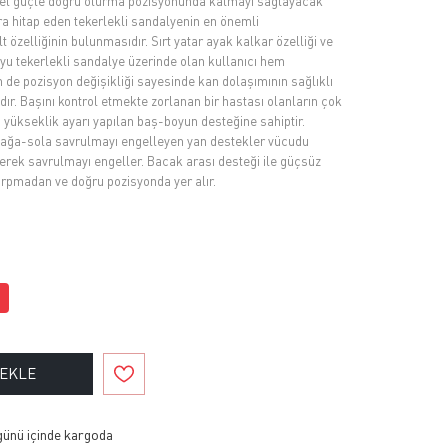
sel güçle doğru oturma pozisyonunda kalmayı sağlayacak
 hitap eden tekerlekli sandalyenin en önemli
ilt özelliğinin bulunmasıdır. Sırt yatar ayak kalkar özelliği ve
 boyu tekerlekli sandalye üzerinde olan kullanıcı hem
de pozisyon değişikliği sayesinde kan dolaşımının sağlıklı
r. Başını kontrol etmekte zorlanan bir hastası olanların çok
yükseklik ayarı yapılan baş-boyun desteğine sahiptir.
sağa-sola savrulmayı engelleyen yan destekler vücudu
rek savrulmayı engeller. Bacak arası desteği ile güçsüz
arpmadan ve doğru pozisyonda yer alır.
 EKLE
 günü içinde kargoda