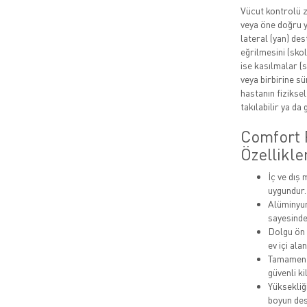
Vücut kontrolü za
veya öne doğru y
lateral (yan) de
eğrilmesini (skol
ise kasılmalar (
veya birbirine s
hastanın fiziksel
takılabilir ya da 
Comfort
Özellikle
İç ve dış
uygundur.
Alüminyum
sayesinde
Dolgu ön 
ev içi ala
Tamamen r
güvenli ki
Yüksekliğ
boyun des