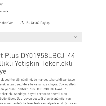
ay
Haber Ver
Bu Ürünü Paylaş
t Plus DY01958LBCJ-44
likli Yetişkin Tekerlekli
ye
erek çeşitlendiği günümüzde manuel tekerlekli sandalye
rek artan özellikleri ile karşımıza çıkıyor. Çok özellikli
sandalye olan Comfort Plus DY01958LBCJ-44 CP
n tekerlekli sandalye, hayati derecede önemli olan
k beğeniliyor. Baş-boyun desteği olan ürünümüz; yan
ak arası desteği ile tekerlekli sandalyede en doğru ve en