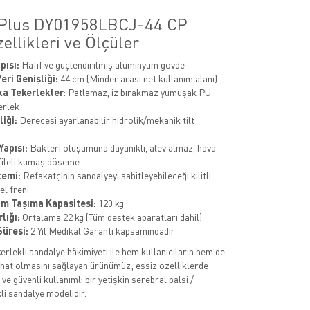
 Plus DY01958LBCJ-44 CP
ellikleri ve Ölçüler
pısı:
Hafif ve güçlendirilmiş alüminyum gövde
eri Genişliği:
44 cm (Minder arası net kullanım alanı)
ka Tekerlekler:
Patlamaz, iz bırakmaz yumuşak PU
erlek
liği:
Derecesi ayarlanabilir hidrolik/mekanik tilt
apısı:
Bakteri oluşumuna dayanıklı, alev almaz, hava
fileli kumaş döşeme
temi:
Refakatçinin sandalyeyi sabitleyebileceği kilitli
el freni
m Taşıma Kapasitesi:
120 kg
lığı:
Ortalama 22 kg (Tüm destek aparatları dahil)
Süresi:
2 Yıl Medikal Garanti kapsamındadır
erlekli sandalye hâkimiyeti ile hem kullanıcıların hem de
ahat olmasını sağlayan ürünümüz; eşsiz özelliklerde
 ve güvenli kullanımlı bir yetişkin serebral palsi /
kli sandalye modelidir.