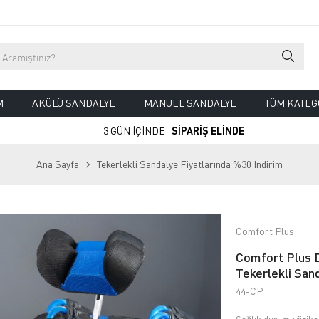
M
AKÜLÜ SANDALYE
MANUEL SANDALYE
TÜM KATEG
3 GÜN İÇİNDE -
SİPARİŞ ELİNDE
Ana Sayfa
Tekerlekli Sandalye Fiyatlarında %30 İndirim
Comfort Plus
Comfort Plus D
Tekerlekli San
44-CP