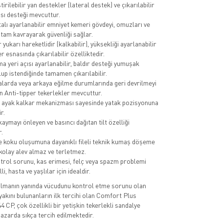
tirilebilir yan destekler (lateral destek) ve çıkarılabilir
sı desteği mevcuttur.
alı ayarlanabilir emniyet kemeri gövdeyi, omuzları ve
 tam kavrayarak güvenliği sağlar.
yukarı hareketlidir (kalkabilir), yüksekliği ayarlanabilir
r esnasında çıkarılabilir özelliktedir.
a yeri açısı ayarlanabilir, baldır desteği yumuşak
lup istendiğinde tamamen çıkarılabilir.
larda veya arkaya eğilme durumlarında geri devrilmeyi
n Anti-tipper tekerlekler mevcuttur.
r ayak kalkar mekanizması sayesinde yatak pozisyonuna
ir.
aymayı önleyen ve basıncı dağıtan tilt özelliği
.
e koku oluşumuna dayanıklı fileli teknik kumaş döşeme
 kolay alev almaz ve terletmez.
trol sorunu, kas erimesi, felç veya spazm problemi
li, hasta ve yaşlılar için idealdir.
olmanın yanında vücudunu kontrol etme sorunu olan
yakını bulunanların ilk tercihi olan Comfort Plus
P, çok özellikli bir yetişkin tekerlekli sandalye
azarda sıkça tercih edilmektedir.