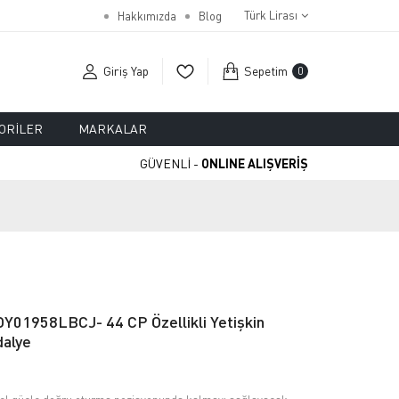
Türk Lirası
Hakkımızda
Blog
Giriş Yap
Sepetim
0
ORILER
MARKALAR
GÜVENLİ -
ONLINE ALIŞVERİŞ
Y01958LBCJ- 44 CP Özellikli Yetişkin
dalye