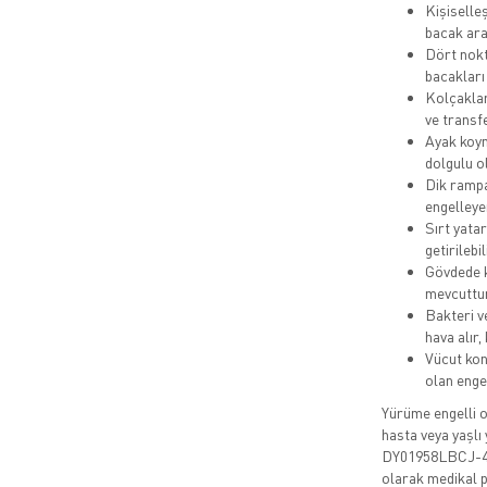
Kişiselleş
bacak ara
Dört nokt
bacakları
Kolçaklar 
ve transfe
Ayak koym
dolgulu o
Dik rampa
engelleye
Sırt yata
getirilebil
Gövdede k
mevcuttur
Bakteri v
hava alır,
Vücut kon
olan engel
Yürüme engelli 
hasta veya yaşlı 
DY01958LBCJ-44 C
olarak medikal p