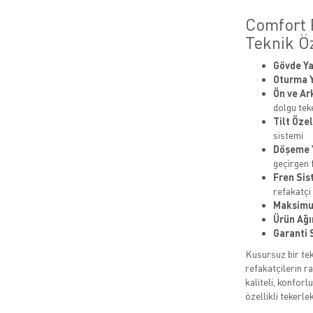
Comfort
Teknik Öz
Gövde Ya
Oturma Y
Ön ve Ar
dolgu tek
Tilt Özel
sistemi
Döşeme Y
geçirgen 
Fren Sis
refakatçi 
Maksimu
Ürün Ağır
Garanti 
Kusursuz bir tek
refakatçilerin r
kaliteli, konforlu
özellikli tekerle