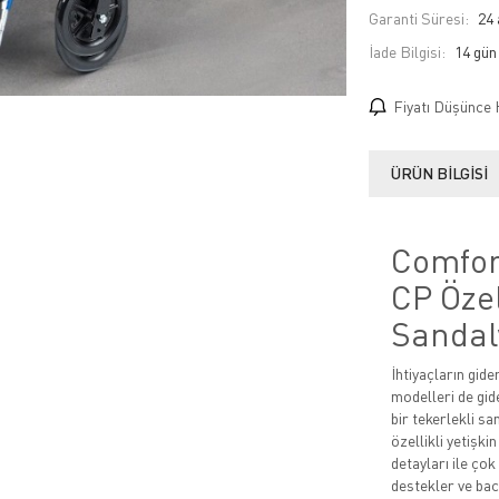
Garanti Süresi:
24 
İade Bilgisi:
Fiyatı Düşünce 
ÜRÜN BILGISI
Comfor
CP Özel
Sandal
İhtiyaçların gid
modelleri de gide
bir tekerlekli 
özellikli yetişki
detayları ile ço
destekler ve bac