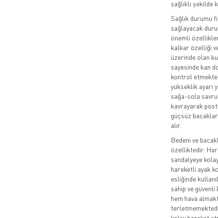
sağlıklı şekilde
Sağlık durumu f
sağlayacak duru
önemli özellikler
kalkar özelliği v
üzerinde olan ku
sayesinde kan do
kontrol etmekte 
yükseklik ayarı 
sağa-sola savru
kavrayarak postü
güçsüz bacaklar
alır.
Bedeni ve bacakl
özelliktedir. Har
sandalyeye kolay
hareketli ayak k
esliğinde kullanı
sahip ve güvenli 
hem hava almakta
terletmemektedir
kolay hareket et